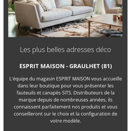
d’un million d’assises par an. Choisir un modèle SITS pour
votre canapé, c’est faire le choix du confort et du sur-mesure.
Composez le canapé SITS qui vous
ressemble
Créez le canapé SITS de vos rêves parmi une large sélection
de revêtements en tissu ou cuir et différents styles :
Les plus belles adresses déco
scandinave, classique ou cocooning. Optez pour un canapé
fixe, un canapé d'angle, un canapé déhoussable, un canapé
convertible ou encore un fauteuil. Chaque détail peut être
ESPRIT MAISON - GRAULHET (81)
adapté pour créer le canapé ou le fauteuil SITS qui trouvera
naturellement sa place dans votre salon. Vous imaginez, SITS
L'équipe du magasin ESPRIT MAISON vous accueille
fabrique.
dans leur boutique pour vous présenter les
Confort durable et démarche responsable
fauteuils et canapés SITS. Distributeurs de la
marque depuis de nombreuses années, ils
SITS accorde une attention particulière à l’impact de sa
connaissent parfaitement nos produits et vous
production. La marque s’engage à réduire son empreinte
environnementale, en utilisant notamment du bois certifié
conseilleront sur le choix et la configuration de
FSC et en optimisant ses procédés de fabrication. Le bien-être
votre modèle.
des équipes et la qualité des matériaux sont au cœur d’une