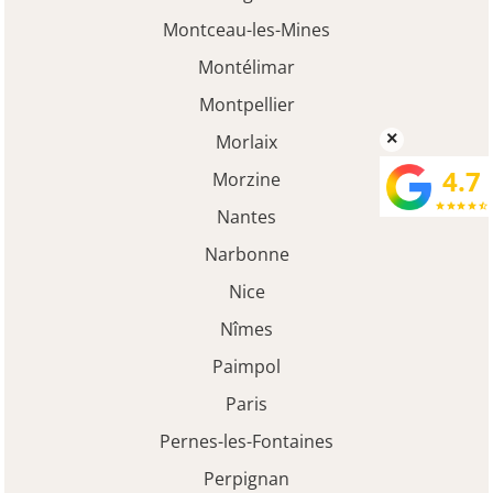
Montceau-les-Mines
Montélimar
Montpellier
×
Morlaix
4.7
Morzine
star
star
star
star
star_half
Nantes
Narbonne
Nice
Nîmes
Paimpol
Paris
Pernes-les-Fontaines
Perpignan