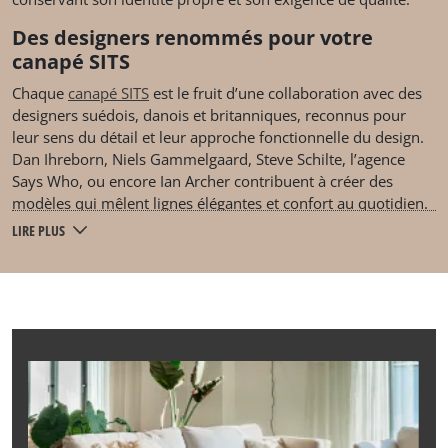
Des designers renommés pour votre
canapé SITS
Chaque
canapé SITS
est le fruit d’une collaboration avec des
designers suédois, danois et britanniques, reconnus pour
leur sens du détail et leur approche fonctionnelle du design.
Dan Ihreborn, Niels Gammelgaard, Steve Schilte, l’agence
Says Who, ou encore Ian Archer contribuent à créer des
modèles qui mêlent lignes élégantes et confort au quotidien.
Le résultat ? Un canapé ou encore un fauteuil SITS qui
LIRE PLUS
s’intègre naturellement dans tous les styles d’intérieur, du
plus minimaliste au plus chaleureux.
Votre canapé SITS sur-mesure, conçu et
fabriqué en Europe
Du design à la production, votre canapé ou fauteuil SITS est
entièrement fabriqué en Europe, dans les ateliers de la
marque basés en Pologne. Près de 1 700 collaborateurs
participent chaque année à la fabrication manuelle de près