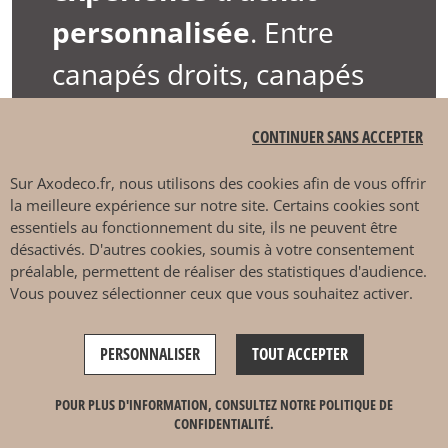
personnalisée
. Entre
canapés droits
,
canapés
d’angle
,
canapé
CONTINUER SANS ACCEPTER
convertible
,
canapé
Sur
Axodeco.fr
, nous utilisons des cookies afin de vous offrir
déhoussable
,
canapé
la meilleure expérience sur notre site. Certains cookies sont
essentiels au fonctionnement du site, ils ne peuvent être
outdoor
ou
fauteuils
, vous
désactivés. D'autres cookies, soumis à votre consentement
préalable, permettent de réaliser des statistiques d'audience.
n’avez plus qu’à faire
Vous pouvez sélectionner ceux que vous souhaitez activer.
votre choix.
PERSONNALISER
TOUT ACCEPTER
POUR PLUS D'INFORMATION, CONSULTEZ NOTRE POLITIQUE DE
CONFIDENTIALITÉ.