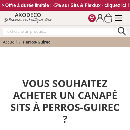
Vos paramètres cookies
⚡ Offre à durée limitée : -5% sur Sits & Flexlux - cliquez ici !
Le lien vers vos boutiques déco
Accueil
Perros-Guirec
VOUS SOUHAITEZ
ACHETER UN CANAPÉ
SITS À PERROS-GUIREC
?