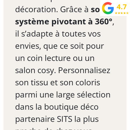
4.7
décoration. Grâce à
son
star
star
star
star
star_half
système pivotant à 360°
,
il s’adapte à toutes vos
envies, que ce soit pour
un coin lecture ou un
salon cosy. Personnalisez
son tissu et son coloris
parmi une large sélection
dans la boutique déco
partenaire SITS la plus