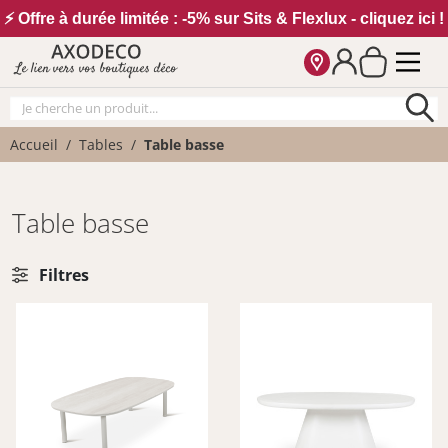
Vos paramètres cookies
⚡ Offre à durée limitée : -5% sur Sits & Flexlux - cliquez ici !
Le lien vers vos boutiques déco
Accueil
Tables
Table basse
Table basse
Filtres