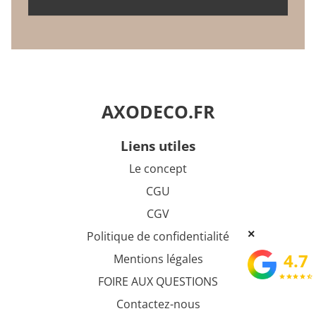
AXODECO.FR
liens utiles
Le concept
CGU
CGV
×
Politique de confidentialité
4.7
Mentions légales
star
star
star
star
star_half
FOIRE AUX QUESTIONS
Contactez-nous