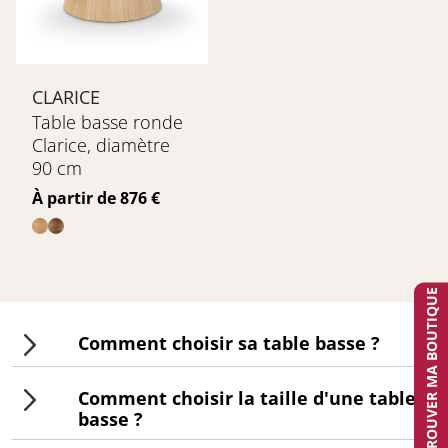
CLARICE
Table basse ronde
Clarice, diamètre
90 cm
Prix
À partir de 876 €
TROUVER MA BOUTIQUE
Comment choisir sa table basse ?
Trouvez l'équilibre parfait pour votre
Comment choisir la taille d'une table
salon avec une table basse qui allie
basse ?
style et fonctionnalité. Que vous