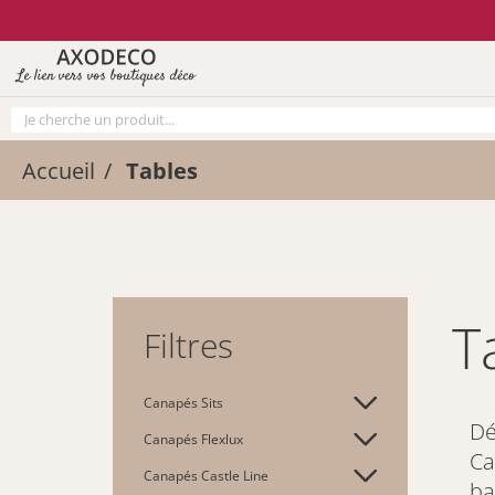
Vos paramètres cookies
Le lien vers vos boutiques déco
Accueil
Tables
Filtres
Canapés Sits
Dé
Canapés Flexlux
Ca
Canapés Castle Line
ba