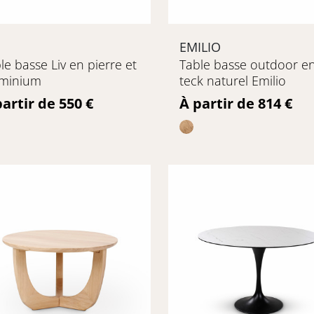
EMILIO
le basse Liv en pierre et
Table basse outdoor e
uminium
teck naturel Emilio
ix
Prix
partir de 550 €
À partir de 814 €