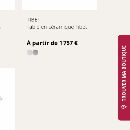
TIBET
n
Table en céramique Tibet
Prix
À partir de 1 757 €
TROUVER MA BOUTIQUE