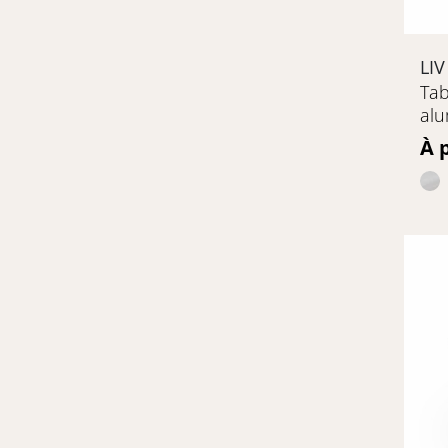
LIV
Tab
al
Pr
À 