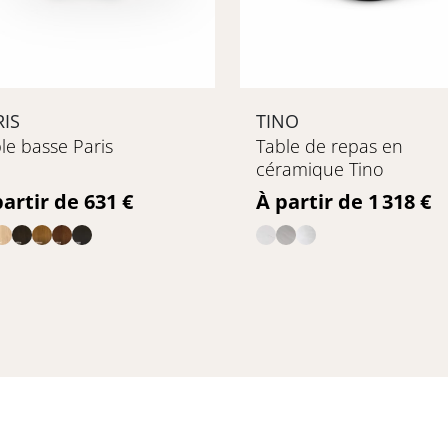
RIS
TINO
le basse Paris
Table de repas en
céramique Tino
ix
Prix
partir de 631 €
À partir de 1 318 €