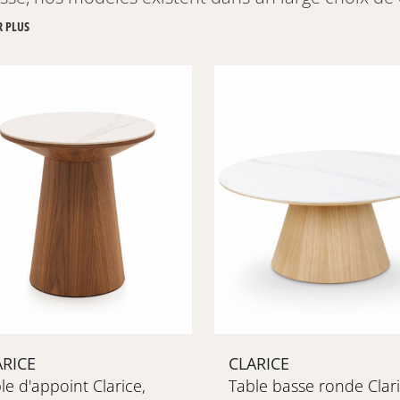
éférée en ligne dès maintenant, ou rendez-vous d
R PLUS
coration partenaires près de chez vous, pour déco
ARICE
CLARICE
le d'appoint Clarice,
Table basse ronde Clari