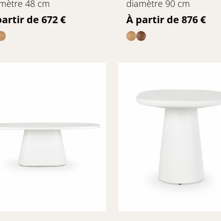
mètre 48 cm
diamètre 90 cm
ix
Prix
partir de 672 €
À partir de 876 €