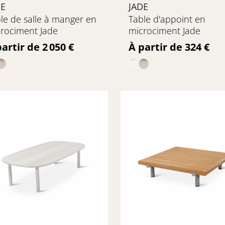
DE
JADE
le de salle à manger en
Table d'appoint en
rociment Jade
microciment Jade
ix
Prix
artir de 2 050 €
À partir de 324 €