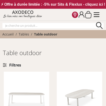
Vos paramètres cookies
⚡ Offre à durée limitée : -5% sur Sits & Flexlux - cliquez ici !
Le lien vers vos boutiques déco
Accueil
Tables
Table outdoor
Table outdoor
Filtres