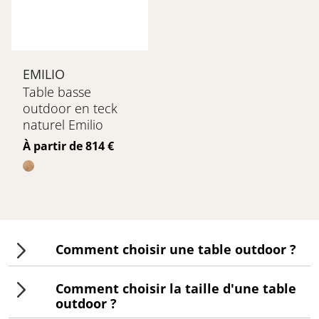
EMILIO
Table basse
outdoor en teck
naturel Emilio
Prix
À partir de 814 €
Comment choisir une table outdoor ?
Choisissez votre table d'extérieur en
Comment choisir la taille d'une table
fonction de l'espace disponible et du
outdoor ?
nombre d'invités, en optant pour des