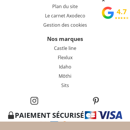
×
Plan du site
4.7
Le carnet Axodeco
star
star
star
star
star_half
Gestion des cookies
nos marques
Castle line
Flexlux
Idaho
Mōthi
Sits
PAIEMENT SÉCURISÉ