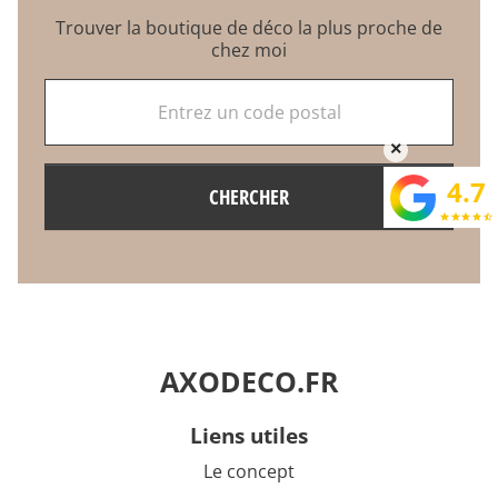
Trouver la boutique de déco la plus proche de
chez moi
Entrez un code postal
×
4.7
CHERCHER
star
star
star
star
star_half
AXODECO.FR
liens utiles
Le concept