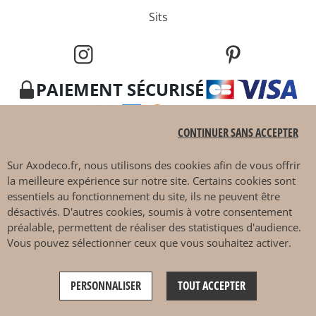
Sits
PAIEMENT SÉCURISÉ
CONTINUER SANS ACCEPTER
Sur
Axodeco.fr
, nous utilisons des cookies afin de vous offrir
la meilleure expérience sur notre site. Certains cookies sont
essentiels au fonctionnement du site, ils ne peuvent être
4.7 / 5
désactivés. D'autres cookies, soumis à votre consentement
préalable, permettent de réaliser des statistiques d'audience.
Vous pouvez sélectionner ceux que vous souhaitez activer.
Ce site est protégé par reCAPTCHA et les
règles de
PERSONNALISER
TOUT ACCEPTER
confidentialité
et
conditions d'utilisation
de Google
s'appliquent.