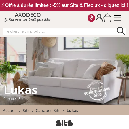
Vos paramètres cookies
⚡ Offre à durée limitée : -5% sur Sits & Flexlux - cliquez ici !
Le lien vers vos boutiques déco
Lukas
Canapés Sits
Accueil
Sits
Canapés Sits
Lukas