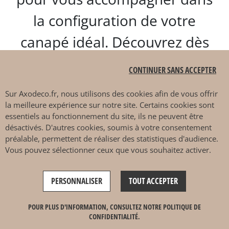
la configuration de votre
canapé idéal. Découvrez dès
maintenant la collection de
CONTINUER SANS ACCEPTER
canapés SITS
chez nos
Sur
Axodeco.fr
, nous utilisons des cookies afin de vous offrir
revendeurs à Annecy !
la meilleure expérience sur notre site. Certains cookies sont
essentiels au fonctionnement du site, ils ne peuvent être
désactivés. D'autres cookies, soumis à votre consentement
préalable, permettent de réaliser des statistiques d'audience.
Vous pouvez sélectionner ceux que vous souhaitez activer.
PERSONNALISER
TOUT ACCEPTER
POUR PLUS D'INFORMATION, CONSULTEZ NOTRE POLITIQUE DE
CONFIDENTIALITÉ.