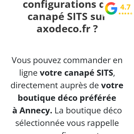
configurations de
4.7
canapé SITS sur
star
star
star
star
star_half
axodeco.fr ?
Vous pouvez commander en
ligne
votre canapé SITS
,
directement auprès de
votre
boutique déco préférée
à
Annecy.
La boutique déco
sélectionnée vous rappelle