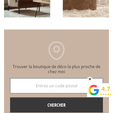
Trouver la boutique de déco la plus proche de
chez moi
×
Entrez un code postal
4.7
star
star
star
star
star_half
CHERCHER