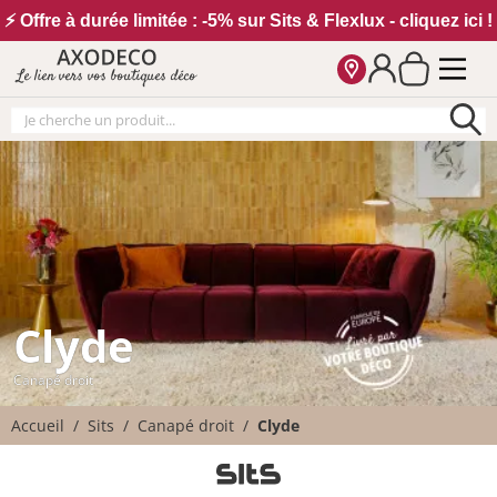
Vos paramètres cookies
⚡ Offre à durée limitée : -5% sur Sits & Flexlux - cliquez ici !
Le lien vers vos boutiques déco
Clyde
Canapé droit
Accueil
Sits
Canapé droit
Clyde