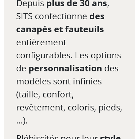
Depuis
plus de 30 ans
,
SITS confectionne
des
canapés et fauteuils
entièrement
configurables. Les options
de
personnalisation
des
modèles sont infinies
(taille, confort,
revêtement, coloris, pieds,
…).
Plébiscités pour leur
style