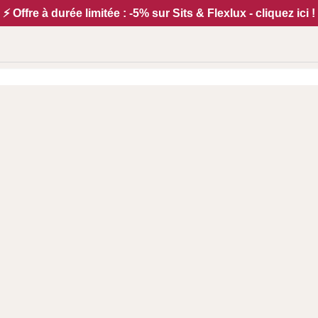
⚡ Offre à durée limitée : -5% sur Sits & Flexlux - cliquez ici !