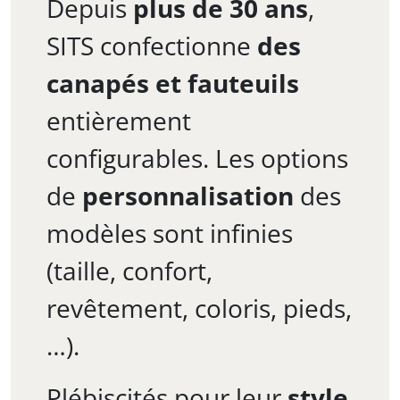
Depuis
plus de 30 ans
,
SITS confectionne
des
canapés et fauteuils
entièrement
configurables. Les options
de
personnalisation
des
modèles sont infinies
(taille, confort,
revêtement, coloris, pieds,
…).
Plébiscités pour leur
style