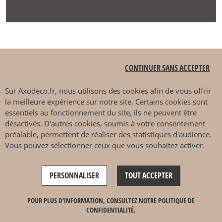
Où acheter un canapé
CONTINUER SANS ACCEPTER
SITS à Marseille ?
Sur
Axodeco.fr
, nous utilisons des cookies afin de vous offrir
la meilleure expérience sur notre site. Certains cookies sont
essentiels au fonctionnement du site, ils ne peuvent être
désactivés. D'autres cookies, soumis à votre consentement
Axodeco.fr vous met en
préalable, permettent de réaliser des statistiques d'audience.
Vous pouvez sélectionner ceux que vous souhaitez activer.
relation avec une boutique
partenaire SITS
à Marseille et
PERSONNALISER
TOUT ACCEPTER
à proximité
. La saisie de
POUR PLUS D'INFORMATION, CONSULTEZ NOTRE POLITIQUE DE
CONFIDENTIALITÉ.
votre code postal vous