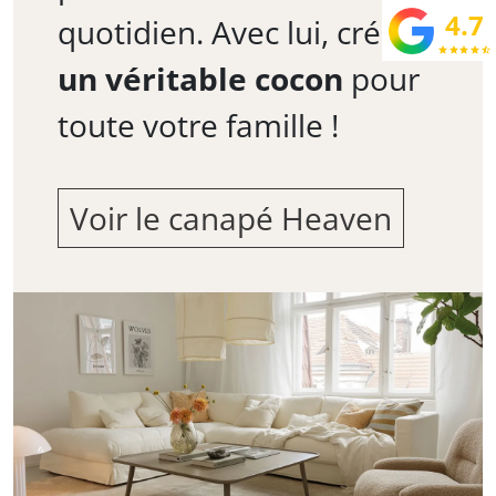
4.7
quotidien. Avec lui, créez
star
star
star
star
star_half
un véritable cocon
pour
toute votre famille !
Voir le canapé Heaven