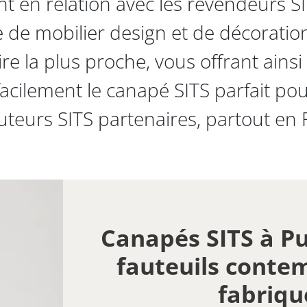
t en relation avec les revendeurs SI
e mobilier design et de décoration 
e la plus proche, vous offrant ains
acilement le canapé SITS parfait po
buteurs SITS partenaires, partout en 
Canapés SITS à Pu
fauteuils conte
fabriqu