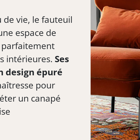
de vie, le fauteuil
 une espace de
, parfaitement
s intérieures.
Ses
n design épuré
maîtresse pour
léter un canapé
ise