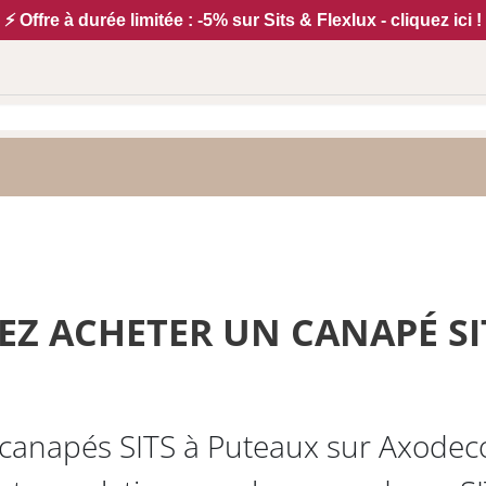
⚡ Offre à durée limitée : -5% sur Sits & Flexlux - cliquez ici !
Z ACHETER UN CANAPÉ SI
anapés SITS à Puteaux sur Axodeco.