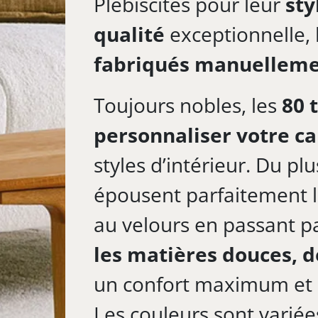
Plébiscités pour leur
sty
qualité
exceptionnelle, 
fabriqués manuelleme
Toujours nobles, les
80 
personnaliser votre c
styles d’intérieur. Du plu
épousent parfaitement le
au velours en passant par
les matières douces, d
un confort maximum et 
Les couleurs sont variée