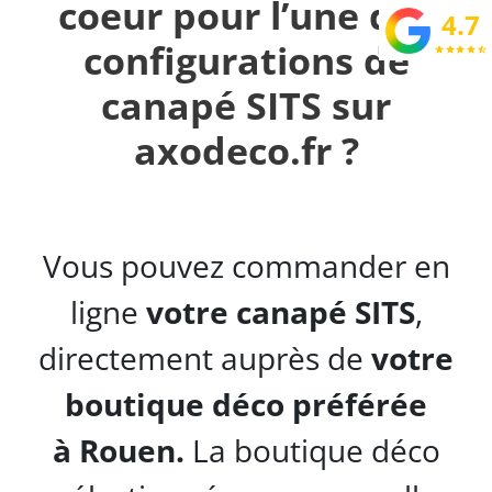
coeur pour l’une des
4.7
configurations de
star
star
star
star
star_half
canapé SITS sur
axodeco.fr ?
Vous pouvez commander en
ligne
votre canapé SITS
,
directement auprès de
votre
boutique déco préférée
à
Rouen.
La boutique déco