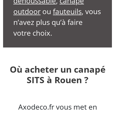
déhoussable
,
canapé
outdoor
ou
fauteuils
, vous
n’avez plus qu’à faire
votre choix.
Où acheter un canapé
SITS à Rouen ?
Axodeco.fr vous met en