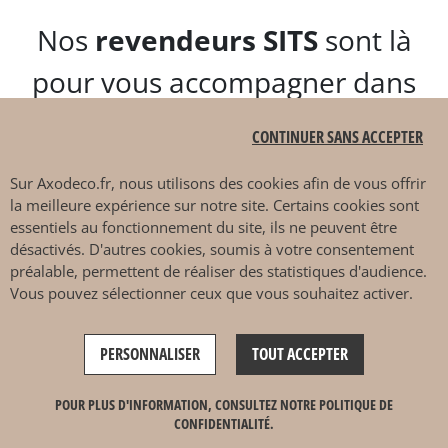
Nos
revendeurs SITS
sont là
pour vous accompagner dans
la configuration de votre
CONTINUER SANS ACCEPTER
canapé idéal. Découvrez dès
Sur
Axodeco.fr
, nous utilisons des cookies afin de vous offrir
maintenant la collection de
la meilleure expérience sur notre site. Certains cookies sont
essentiels au fonctionnement du site, ils ne peuvent être
canapés SITS
chez nos
désactivés. D'autres cookies, soumis à votre consentement
préalable, permettent de réaliser des statistiques d'audience.
revendeurs à Rouen !
Vous pouvez sélectionner ceux que vous souhaitez activer.
PERSONNALISER
TOUT ACCEPTER
POUR PLUS D'INFORMATION, CONSULTEZ NOTRE POLITIQUE DE
CONFIDENTIALITÉ.