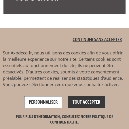
Où acheter un canapé
CONTINUER SANS ACCEPTER
SITS à Bidart ?
Sur
Axodeco.fr
, nous utilisons des cookies afin de vous offrir
la meilleure expérience sur notre site. Certains cookies sont
essentiels au fonctionnement du site, ils ne peuvent être
désactivés. D'autres cookies, soumis à votre consentement
Axodeco.fr vous met en
préalable, permettent de réaliser des statistiques d'audience.
Vous pouvez sélectionner ceux que vous souhaitez activer.
relation avec un distributeur
PERSONNALISER
TOUT ACCEPTER
partenaire SITS
à proximité
de Bidart.
POUR PLUS D'INFORMATION, CONSULTEZ NOTRE POLITIQUE DE
CONFIDENTIALITÉ.