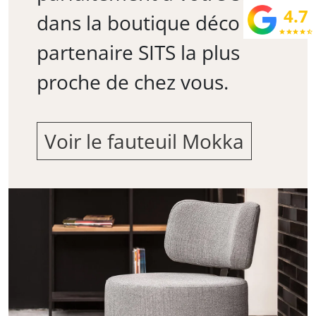
4.7
dans la boutique déco
star
star
star
star
star_half
partenaire SITS la plus
proche de chez vous.
Voir le fauteuil Mokka