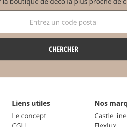
 la boutique de déco la plus proche de 
CHERCHER
liens utiles
nos mar
Le concept
Castle line
CGU
Flexlux