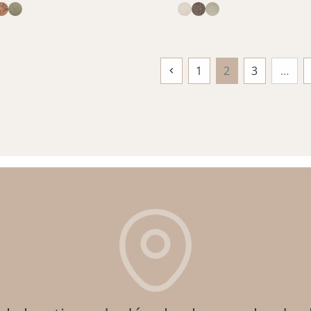
1
2
3
…

Précédent