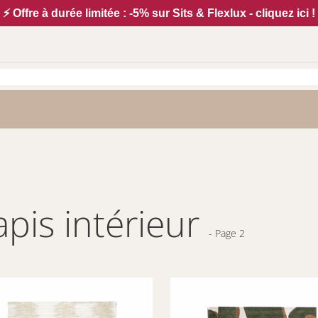
⚡ Offre à durée limitée : -5% sur Sits & Flexlux - cliquez ici !
Tapis intérieur
- Page 2