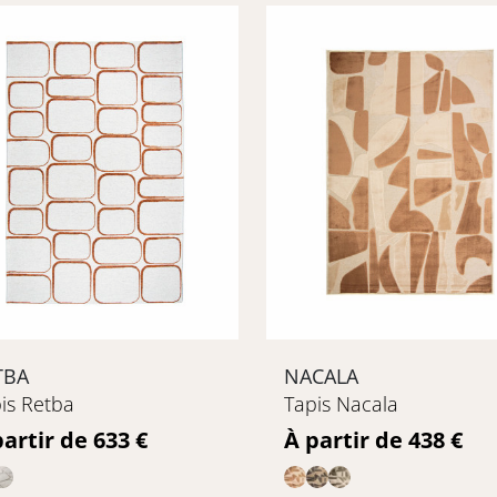
TBA
NACALA
is Retba
Tapis Nacala
ix
Prix
partir de 633 €
À partir de 438 €