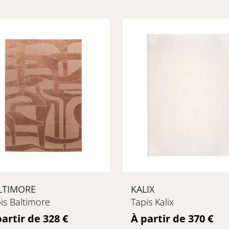
LTIMORE
KALIX
is Baltimore
Tapis Kalix
ix
Prix
partir de 328 €
À partir de 370 €