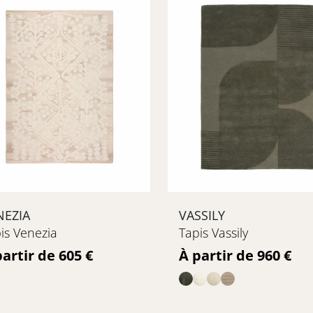
NEZIA
VASSILY
is Venezia
Tapis Vassily
ix
Prix
partir de 605 €
À partir de 960 €