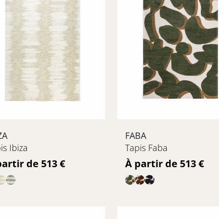
ZA
FABA
is Ibiza
Tapis Faba
ix
Prix
partir de 513 €
À partir de 513 €