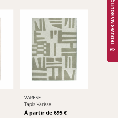
TROUVER MA BOUTIQUE
VARESE
Tapis Varèse
Prix
À partir de 695 €