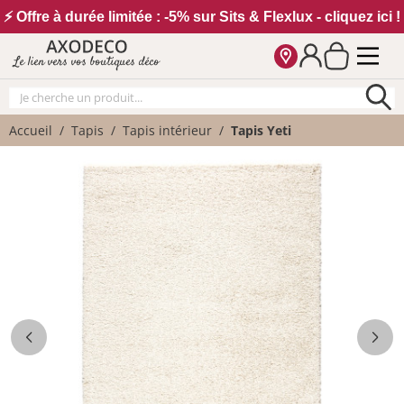
Vos paramètres cookies
⚡ Offre à durée limitée : -5% sur Sits & Flexlux - cliquez ici !
Le lien vers vos boutiques déco
Accueil
Tapis
Tapis intérieur
Tapis Yeti