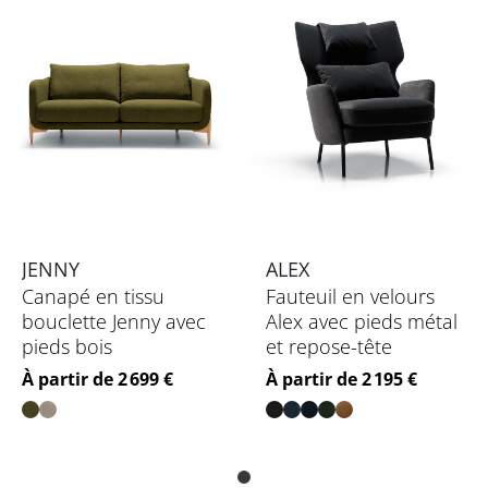
JENNY
ALEX
Canapé en tissu
Fauteuil en velours
bouclette Jenny avec
Alex avec pieds métal
pieds bois
et repose-tête
Prix
Prix
À partir de 2 699 €
À partir de 2 195 €