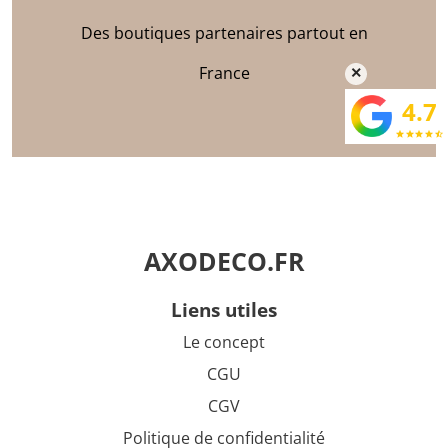
Des boutiques partenaires partout en
France
×
4.7
star
star
star
star
star_half
AXODECO.FR
liens utiles
Le concept
CGU
CGV
Politique de confidentialité