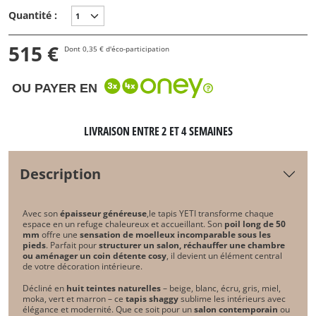
Quantité :
515 €
Dont 0,35 € d'éco-participation
OU PAYER EN
LIVRAISON ENTRE 2 ET 4 SEMAINES
Description
Avec son
épaisseur généreuse
,
le tapis YETI
transforme chaque
espace en un refuge chaleureux et accueillant. Son
poil long de 50
mm
offre une
sensation de moelleux incomparable sous les
pieds
. Parfait pour
structurer un salon, réchauffer une chambre
ou aménager un coin détente cosy
, il devient un élément central
de votre décoration intérieure.
Décliné en
huit teintes naturelles
– beige, blanc, écru, gris, miel,
moka, vert et marron – ce
tapis shaggy
sublime les intérieurs avec
élégance et modernité. Que ce soit pour un
salon contemporain
ou