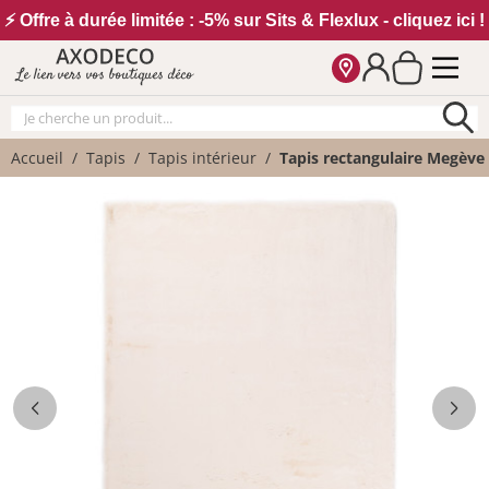
Vos paramètres cookies
⚡ Offre à durée limitée : -5% sur Sits & Flexlux - cliquez ici !
Le lien vers vos boutiques déco
Accueil
Tapis
Tapis intérieur
Tapis rectangulaire Megève