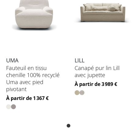
UMA
LILL
Fauteuil en tissu
Canapé pur lin Lill
chenille 100% recyclé
avec jupette
Uma avec pied
Prix
À partir de 3 989 €
pivotant
Prix
À partir de 1 367 €