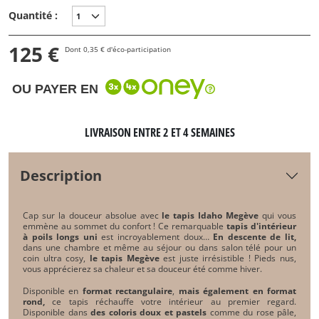
Quantité :
125 €
Dont 0,35 € d'éco-participation
OU PAYER EN
LIVRAISON ENTRE 2 ET 4 SEMAINES
Description
Cap sur la douceur absolue avec
le tapis Idaho Megève
qui vous
emmène au sommet du confort ! Ce remarquable
tapis d'intérieur
à poils longs uni
est incroyablement doux…
En descente de lit,
dans une chambre et même au séjour ou dans salon télé pour un
coin ultra cosy,
le tapis Megève
est juste irrésistible ! Pieds nus,
vous apprécierez sa chaleur et sa douceur été comme hiver.
Disponible en
format rectangulaire
,
mais également en format
rond,
ce tapis réchauffe votre intérieur au premier regard.
Disponible dans
des coloris doux et pastels
comme du rose pâle,