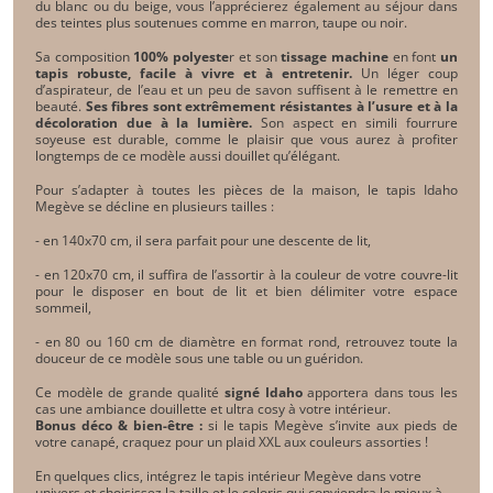
du blanc ou du beige, vous l’apprécierez également au séjour dans
des teintes plus soutenues comme en marron, taupe ou noir.
Sa composition
100% polyeste
r et son
tissage machine
en font
un
tapis robuste, facile à vivre et à entretenir.
Un léger coup
d’aspirateur, de l’eau et un peu de savon suffisent à le remettre en
beauté.
Ses fibres sont extrêmement résistantes à l’usure et à la
décoloration due à la lumière.
Son aspect en simili fourrure
soyeuse est durable, comme le plaisir que vous aurez à profiter
longtemps de ce modèle aussi douillet qu’élégant.
Pour s’adapter à toutes les pièces de la maison, le tapis Idaho
Megève se décline en plusieurs tailles :
- en 140x70 cm, il sera parfait pour une descente de lit,
- en 120x70 cm, il suffira de l’assortir à la couleur de votre couvre-lit
pour le disposer en bout de lit et bien délimiter votre espace
sommeil,
- en 80 ou 160 cm de diamètre en format rond, retrouvez toute la
douceur de ce modèle sous une table ou un guéridon.
Ce modèle de grande qualité
signé Idaho
apportera dans tous les
cas une ambiance douillette et ultra cosy à votre intérieur.
Bonus déco & bien-être :
si le tapis Megève s’invite aux pieds de
votre canapé, craquez pour un plaid XXL aux couleurs assorties !
En quelques clics, intégrez le tapis intérieur Megève dans votre
univers et choisissez la taille et le coloris qui conviendra le mieux à