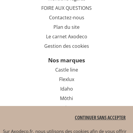
FOIRE AUX QUESTIONS
Contactez-nous
Plan du site
Le carnet Axodeco
Gestion des cookies
nos marques
Castle line
Flexlux
Idaho
Mōthi
Sits
CONTINUER SANS ACCEPTER
Sur
Axodeco.fr
, nous utilisons des cookies afin de vous offrir