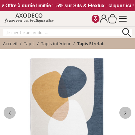
Vos paramètres cookies
⚡ Offre à durée limitée : -5% sur Sits & Flexlux - cliquez ici !
Le lien vers vos boutiques déco
Accueil
Tapis
Tapis intérieur
Tapis Etretat