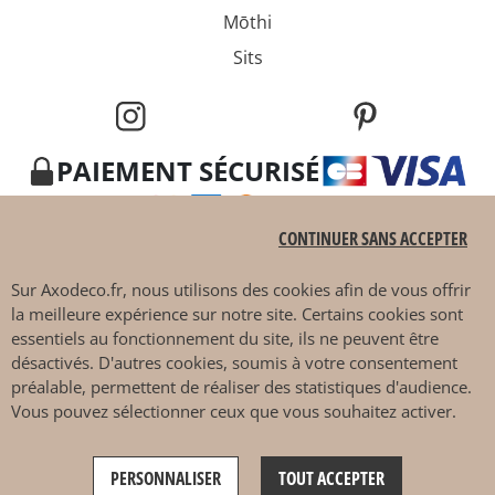
Mōthi
Sits
PAIEMENT SÉCURISÉ
CONTINUER SANS ACCEPTER
Sur
Axodeco.fr
, nous utilisons des cookies afin de vous offrir
la meilleure expérience sur notre site. Certains cookies sont
essentiels au fonctionnement du site, ils ne peuvent être
4.7 / 5
désactivés. D'autres cookies, soumis à votre consentement
préalable, permettent de réaliser des statistiques d'audience.
Vous pouvez sélectionner ceux que vous souhaitez activer.
DÉCOUVRIR EN MAGASIN
Ce site est protégé par reCAPTCHA et les
règles de
PERSONNALISER
TOUT ACCEPTER
confidentialité
et
conditions d'utilisation
de Google