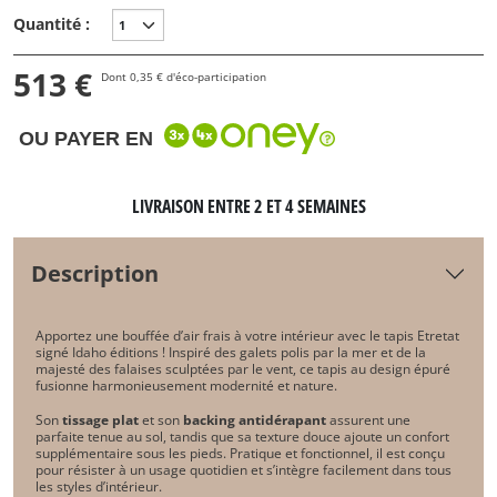
Quantité :
513 €
Dont 0,35 € d'éco-participation
OU PAYER EN
LIVRAISON ENTRE 2 ET 4 SEMAINES
Description
Apportez une bouffée d’air frais à votre intérieur avec
le tapis Etretat
signé Idaho éditions
! Inspiré des galets polis par la mer et de la
majesté des falaises sculptées par le vent, ce tapis au design épuré
fusionne harmonieusement modernité et nature.
Son
tissage plat
et son
backing antidérapant
assurent une
parfaite tenue au sol, tandis que sa texture douce ajoute un confort
supplémentaire sous les pieds. Pratique et fonctionnel, il est conçu
pour résister à un usage quotidien et s’intègre facilement dans tous
les styles d’intérieur.