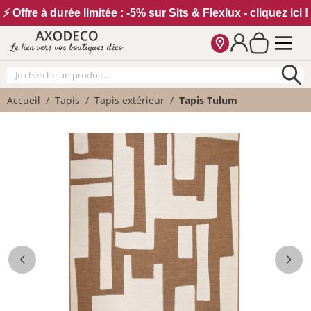
Vos paramètres cookies
⚡ Offre à durée limitée : -5% sur Sits & Flexlux - cliquez ici !
Le lien vers vos boutiques déco
Accueil
Tapis
Tapis extérieur
Tapis Tulum