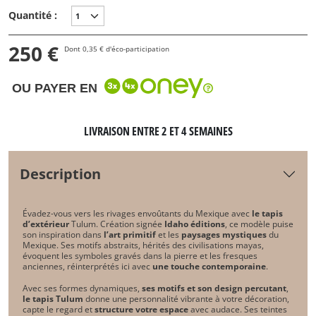
Quantité :
250 €
Dont 0,35 € d'éco-participation
OU PAYER EN
LIVRAISON ENTRE 2 ET 4 SEMAINES
Description
Évadez-vous vers les rivages envoûtants du Mexique avec
le tapis
d’extérieur
Tulum. Création signée
Idaho éditions
, ce modèle puise
son inspiration dans
l’art primitif
et les
paysages mystiques
du
Mexique. Ses motifs abstraits, hérités des civilisations mayas,
évoquent les symboles gravés dans la pierre et les fresques
anciennes, réinterprétés ici avec
une touche contemporaine
.
Avec ses formes dynamiques,
ses motifs et son design percutant
,
le tapis Tulum
donne une personnalité vibrante à votre décoration,
capte le regard et
structure votre espace
avec audace. Ses teintes