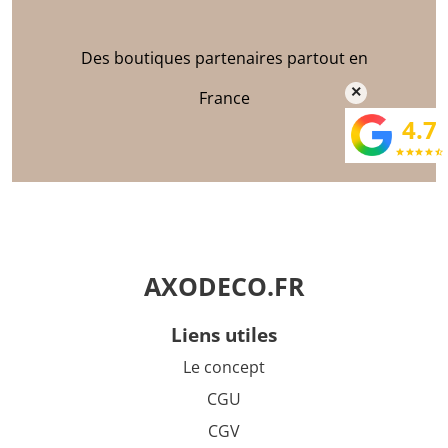
Des boutiques partenaires partout en
×
France
4.7
star
star
star
star
star_half
AXODECO.FR
liens utiles
Le concept
CGU
CGV