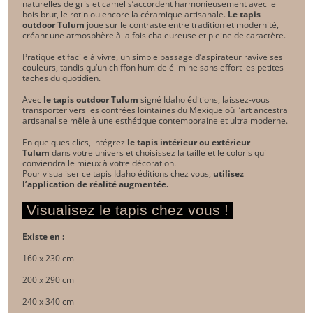
naturelles de gris et camel s’accordent harmonieusement avec le
bois brut, le rotin ou encore la céramique artisanale.
Le tapis
outdoor Tulum
joue sur le contraste entre tradition et modernité,
créant une atmosphère à la fois chaleureuse et pleine de caractère.
Pratique et facile à vivre, un simple passage d’aspirateur ravive ses
couleurs, tandis qu’un chiffon humide élimine sans effort les petites
taches du quotidien.
Avec
le tapis outdoor Tulum
signé Idaho éditions, laissez-vous
transporter vers les contrées lointaines du Mexique où l’art ancestral
artisanal se mêle à une esthétique contemporaine et ultra moderne.
En quelques clics, intégrez
le tapis intérieur ou extérieur
Tulum
dans votre univers et choisissez la taille et le coloris qui
conviendra le mieux à votre décoration.
Pour visualiser ce tapis Idaho éditions chez vous,
utilisez
l’application de réalité augmentée
.
Visualisez le tapis chez vous !
Existe en :
160 x 230 cm
200 x 290 cm
240 x 340 cm