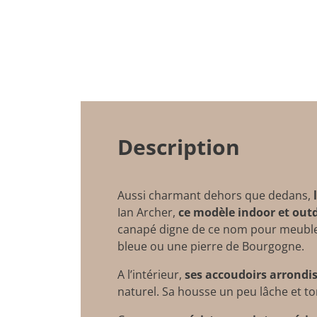
Description
Aussi charmant dehors que dedans,
l
Ian Archer,
ce modèle indoor et out
canapé
digne de ce nom pour meubler v
bleue ou une pierre de Bourgogne.
A l’intérieur,
ses accoudoirs arrondi
naturel. Sa housse un peu lâche et