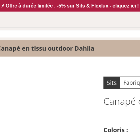
⚡ Offre à durée limitée : -5% sur Sits & Flexlux - cliquez ici !
Canapé en tissu outdoor Dahlia
Sits
Fabri
Canapé e
Coloris :