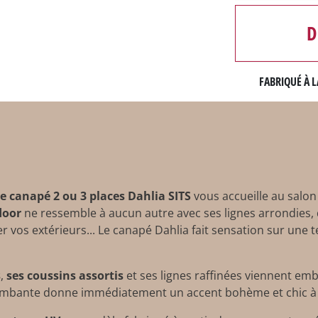
D
FABRIQUÉ À L
e canapé 2 ou 3 places Dahlia SITS
vous accueille au salon 
door
ne ressemble à aucun autre avec ses lignes arrondies,
os extérieurs... Le canapé Dahlia fait sensation sur une te
s
,
ses coussins assortis
et ses lignes raffinées viennent embe
 tombante donne immédiatement un accent bohème et chic à