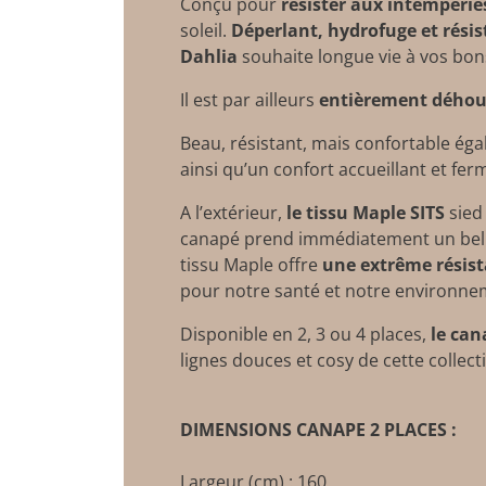
Conçu pour
résister aux intempérie
soleil.
Déperlant, hydrofuge et résis
Dahlia
souhaite longue vie à vos bo
Il est par ailleurs
entièrement déhou
Beau, résistant, mais confortable ég
ainsi qu’un confort accueillant et ferm
A l’extérieur,
le tissu Maple
SITS
sied
canapé prend immédiatement un be
tissu Maple offre
une extrême résist
pour notre santé et notre environn
Disponible en 2, 3 ou 4 places,
le can
lignes douces et cosy de cette collec
DIMENSIONS CANAPE 2 PLACES :
Largeur (cm) : 160