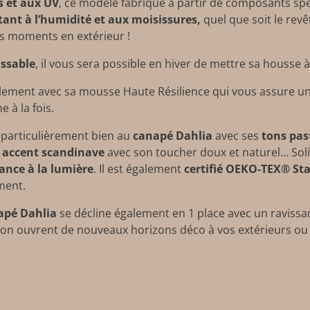
s et aux UV
, ce modèle fabriqué à partir de composants spécif
tant à l’humidité et aux moisissures,
quel que soit le revê
ns moments en extérieur !
ssable
, il vous sera possible en hiver de mettre sa housse à 
alement avec sa mousse Haute Résilience qui vous assure un 
e à la fois.
 particulièrement bien au
canapé Dahlia
avec ses
tons pas
l
accent scandinave
avec son toucher doux et naturel… Solid
ance à la lumière
. Il est également
certifié OEKO-TEX® St
ement.
apé Dahlia
se décline également en 1 place avec un ravissant
tion ouvrent de nouveaux horizons déco à vos extérieurs ou 