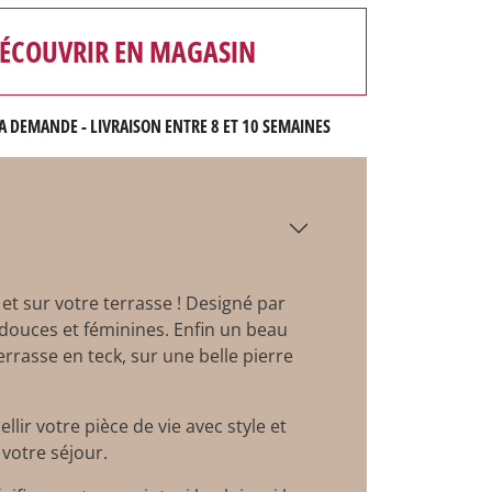
ÉCOUVRIR EN MAGASIN
A DEMANDE - LIVRAISON ENTRE 8 ET 10 SEMAINES
et sur votre terrasse ! Designé par
 douces et féminines. Enfin un
beau
rrasse en teck, sur une belle pierre
llir votre pièce de vie avec style et
 votre séjour.