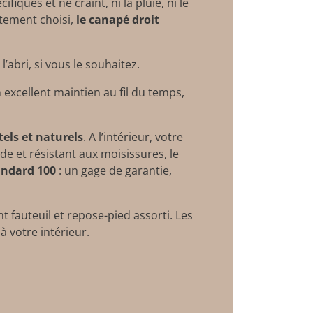
iques et ne craint, ni la pluie, ni le
tement choisi,
le canapé droit
l’abri, si vous le souhaitez.
excellent maintien au fil du temps,
tels et naturels
. A l’intérieur, votre
e et résistant aux moisissures, le
andard 100
: un gage de garantie,
 fauteuil et repose-pied assorti. Les
à votre intérieur.