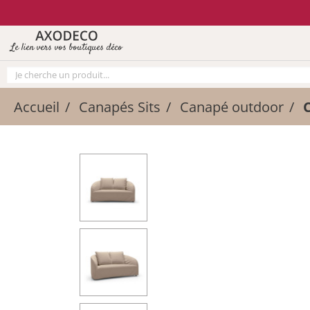
Vos paramètres cookies
Le lien vers vos boutiques déco
Accueil
Canapés Sits
Canapé outdoor