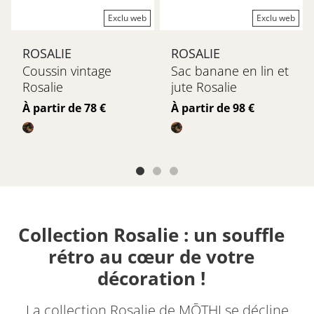
Exclu web
Exclu web
ROSALIE
ROSALIE
Coussin vintage
Sac banane en lin et
Rosalie
jute Rosalie
Prix
Prix
À partir de 78 €
À partir de 98 €
Collection Rosalie : un souffle
rétro au cœur de votre
décoration !
La collection Rosalie de MŌTHI se décline