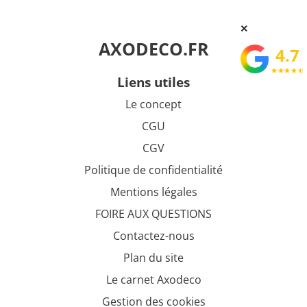
×
AXODECO.FR
4.7
star
star
star
star
star_half
liens utiles
Le concept
CGU
CGV
Politique de confidentialité
Mentions légales
FOIRE AUX QUESTIONS
Contactez-nous
Plan du site
Le carnet Axodeco
Gestion des cookies