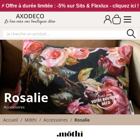
Vos paramètres cookies
⚡ Offre à durée limitée : -5% sur Sits & Flexlux - cliquez ici !
Le lien vers vos boutiques déco
Rosalie
Accessoires
Accueil
Mōthi
Accessoires
Rosalie