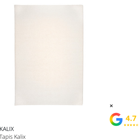
×
4.7
star
star
star
star
star_half
KALIX
Tapis Kalix