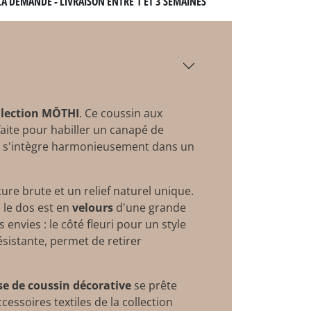
LA DEMANDE - LIVRAISON ENTRE 1 ET 3 SEMAINES
llection
MŌTHI
. Ce coussin aux
faite pour habiller un canapé de
s'intègre harmonieusement dans un
ture brute et un relief naturel unique.
 le dos est en
velours
d'une grande
nvies : le côté fleuri pour un style
résistante, permet de retirer
e de coussin décorative
se prête
cessoires textiles de la collection