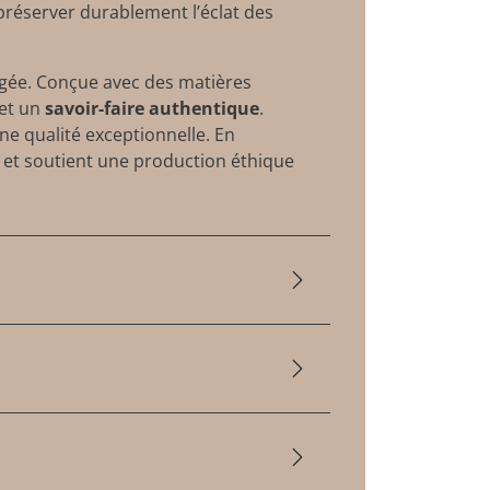
 préserver durablement l’éclat des
agée. Conçue avec des matières
et un
savoir-faire authentique
.
e qualité exceptionnelle. En
 et soutient une production éthique