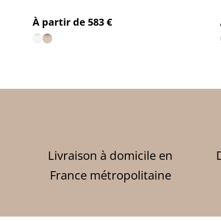
Prix
À partir de 583 €
Livraison à domicile en
Des boutiques 
France métropolitaine