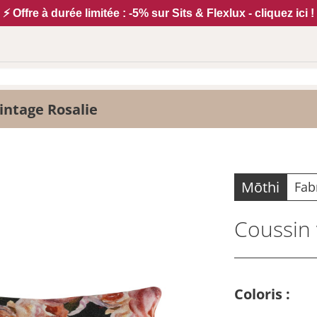
⚡ Offre à durée limitée : -5% sur Sits & Flexlux - cliquez ici !
intage Rosalie
Mōthi
Fab
Coussin 
Coloris :