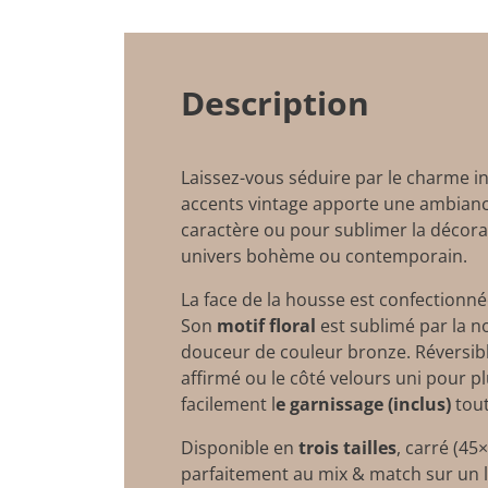
Description
Laissez-vous séduire par le charme 
accents vintage apporte une ambiance 
caractère ou pour sublimer la décor
univers bohème ou contemporain.
La face de la housse est confectionn
Son
motif floral
est sublimé par la no
douceur de couleur bronze. Réversible
affirmé ou le côté velours uni pour p
facilement l
e garnissage (inclus)
tout
Disponible en
trois tailles
, carré (45
parfaitement au mix & match sur un lit