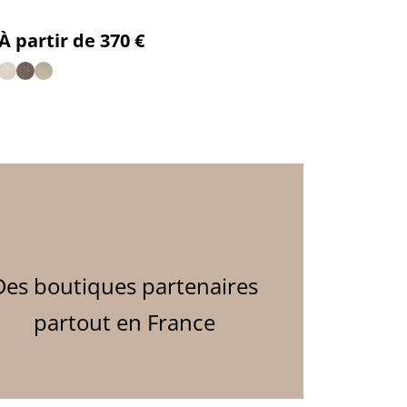
Prix
À partir de 370 €
partenaires
partout en France