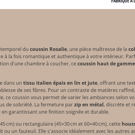
FABRIQUÉ À 
intemporel du
coussin Rosalie
, une pièce maîtresse de la
co
à la fois romantique et authentique à votre intérieur. Par
ation d'une chambre à coucher, ce
coussin haut de gamme
ée dans un
tissu italien épais en lin et jute
, offrant une tex
blesse de ses fibres. Pour un contraste de matières raffiné,
, ce coussin vous permet de varier les ambiances selon vos e
lus de sobriété. La fermeture par
zip en métal
, discrète et 
 en garantissant une finition soignée et durable.
×45 cm) ou rectangulaire (45×30 cm et 60×40 cm), cette
houss
 ou un fauteuil. Elle s'associe idéalement avec les autres ac