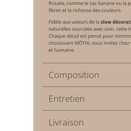
Rosalie, comme le sac banane ou la po
fibres et la richesse des couleurs.
Fidèle aux valeurs de la
slow décorat
naturelles sourcées avec soin, cette
Chaque détail est pensé pour minimis
choisissant MŌTHI, vous invitez chez
et humaine.
Composition
Entretien
Livraison