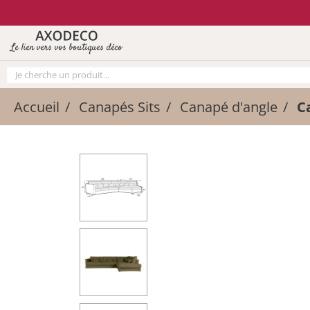
Vos paramètres cookies
Le lien vers vos boutiques déco
Accueil
Canapés Sits
Canapé d'angle
C