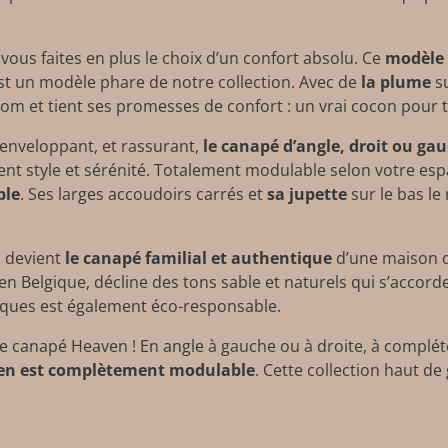
, vous faites en plus le choix d’un confort absolu. Ce
modèle 
est un modèle phare de notre collection. Avec de
la plume
su
m et tient ses promesses de confort : un vrai cocon pour t
 enveloppant, et rassurant,
le canapé d’angle, droit ou ga
nt style et sérénité. Totalement modulable selon votre espac
ble
. Ses larges accoudoirs carrés et
sa jupette
sur le bas le
n devient
le
canapé familial
et authentique
d’une maison de
 en Belgique, décline des tons sable et naturels qui s’accorde
giques est également éco-responsable.
 canapé Heaven ! En angle à gauche ou à droite, à complé
en est complètement modulable
. Cette collection haut 
.