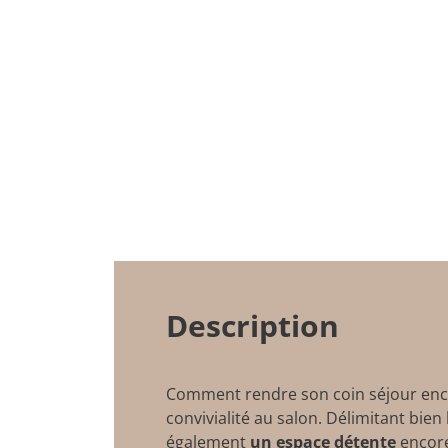
Description
Comment rendre son coin séjour enc
convivialité au salon. Délimitant bien
également
un espace détente
encore