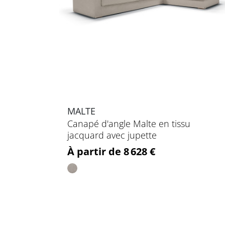
MALTE
Canapé d'angle Malte en tissu
jacquard avec jupette
Prix
À partir de 8 628 €