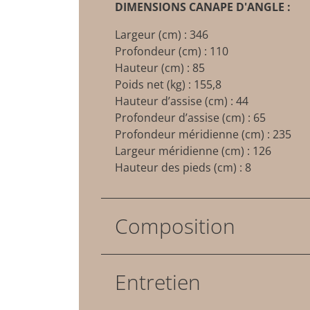
DIMENSIONS CANAPE D'ANGLE :
Largeur (cm) : 346
Profondeur (cm) : 110
Hauteur (cm) : 85
Poids net (kg) : 155,8
Hauteur d’assise (cm) : 44
Profondeur d’assise (cm) : 65
Profondeur méridienne (cm) : 235
Largeur méridienne (cm) : 126
Hauteur des pieds (cm) : 8
Composition
Entretien