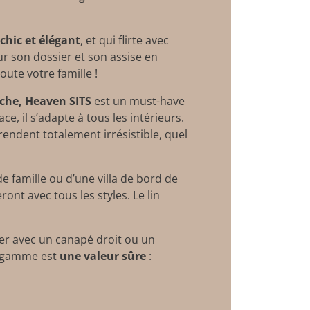
chic et élégant
, et qui flirte avec
r son dossier et son assise en
oute votre famille !
uche, Heaven SITS
est un must-have
e, il s’adapte à tous les intérieurs.
 rendent totalement irrésistible, quel
 famille ou d’une villa de bord de
ront avec tous les styles. Le lin
ter avec un
canapé droit
ou un
de gamme est
une valeur sûre
: