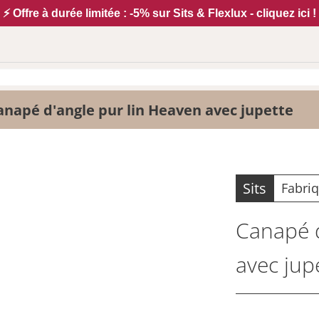
⚡ Offre à durée limitée : -5% sur Sits & Flexlux - cliquez ici !
anapé d'angle pur lin Heaven avec jupette
Sits
Fabri
Canapé d
avec jup