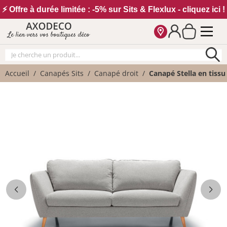
Vos paramètres cookies
⚡ Offre à durée limitée : -5% sur Sits & Flexlux - cliquez ici !
Le lien vers vos boutiques déco
Accueil
Canapés Sits
Canapé droit
Canapé Stella en tissu