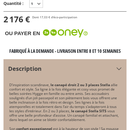
Quantité :
2 176 €
Dont 17,03 € d'éco-participation
OU PAYER EN
FABRIQUÉ À LA DEMANDE - LIVRAISON ENTRE 8 ET 10 SEMAINES
Description
D’inspiration scandinave,
le canapé droit 2 ou 3 places Stella
allie
confort et style. Sa ligne à la fois élégante et cosy vous promet de
belles soirées Hygge en famille ou entre amis. Ses accoudoirs
soulignés d’un joli passepoil et son piètement bois vous offrent une
belle inclinaison à la fois rétro et design. Ses lignes à la fois
atemporelles et totalement dans l’air du temps s’adapteront à tous
les styles d’intérieur. En 2 ou 3 places,
le canapé Stella SITS
vous
offre une belle profondeur d’assise. Un canapé familial et attachant,
dans lequel on aime se blottir confortablement.
Son
confort exceptionnel
est à la hauteur de son style ! Sa mousse