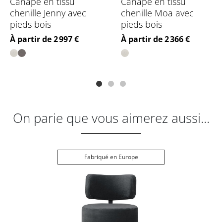
Canapé en tissu
Canapé en tissu
chenille Jenny avec
chenille Moa avec
pieds bois
pieds bois
Prix
Prix
À partir de 2 997 €
À partir de 2 366 €
On parie que vous aimerez aussi...
Fabriqué en Europe