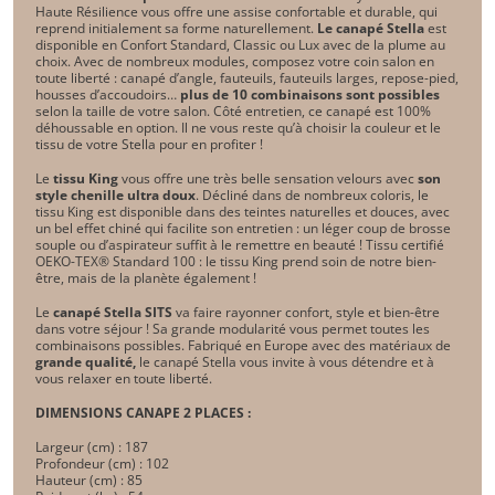
Haute Résilience vous offre une assise confortable et durable, qui
reprend initialement sa forme naturellement.
Le canapé Stella
est
disponible en Confort Standard, Classic ou Lux avec de la plume au
choix. Avec de nombreux modules, composez votre coin salon en
toute liberté : canapé d’angle, fauteuils, fauteuils larges, repose-pied,
housses d’accoudoirs…
plus de 10 combinaisons sont possibles
selon la taille de votre salon. Côté entretien, ce canapé est 100%
déhoussable en option. Il ne vous reste qu’à choisir la couleur et le
tissu de votre Stella pour en profiter !
Le
tissu King
vous offre une très belle sensation velours avec
son
style chenille ultra doux
. Décliné dans de nombreux coloris, le
tissu King est disponible dans des teintes naturelles et douces, avec
un bel effet chiné qui facilite son entretien : un léger coup de brosse
souple ou d’aspirateur suffit à le remettre en beauté ! Tissu certifié
OEKO-TEX® Standard 100 : le tissu King prend soin de notre bien-
être, mais de la planète également !
Le
canapé Stella SITS
va faire rayonner confort, style et bien-être
dans votre séjour ! Sa grande modularité vous permet toutes les
combinaisons possibles. Fabriqué en Europe avec des matériaux de
grande qualité,
le canapé Stella vous invite à vous détendre et à
vous relaxer en toute liberté.
DIMENSIONS CANAPE 2 PLACES :
Largeur (cm) : 187
Profondeur (cm) : 102
Hauteur (cm) : 85