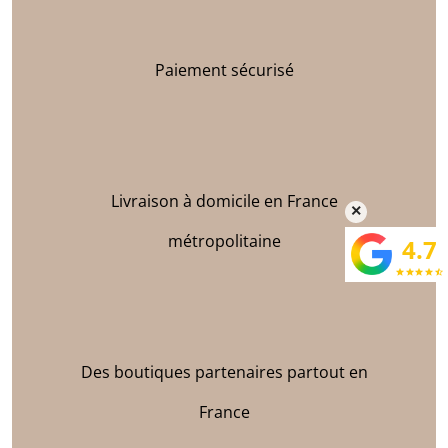
Paiement sécurisé
Livraison à domicile en France
×
métropolitaine
4.7
star
star
star
star
star_half
Des boutiques partenaires partout en
France