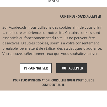
Mōthi
Sits
CONTINUER SANS ACCEPTER
Sur
Axodeco.fr
, nous utilisons des cookies afin de vous offrir
PAIEMENT SÉCURISÉ
la meilleure expérience sur notre site. Certains cookies sont
essentiels au fonctionnement du site, ils ne peuvent être
désactivés. D'autres cookies, soumis à votre consentement
préalable, permettent de réaliser des statistiques d'audience.
Vous pouvez sélectionner ceux que vous souhaitez activer.
DÉCOUVRIR EN MAGASIN
PERSONNALISER
TOUT ACCEPTER
4.7 / 5
AJOUTER AU PANIER
POUR PLUS D'INFORMATION, CONSULTEZ NOTRE POLITIQUE DE
CONFIDENTIALITÉ.
Ce site est protégé par reCAPTCHA et les
règles de
confidentialité
et
conditions d'utilisation
de Google
s'appliquent.