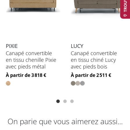
PIXIE
LUCY
Canapé convertible
Canapé convertible
en tissu chenille Pixie
en tissu chiné Lucy
avec pieds métal
avec pieds bois
Prix
Prix
À partir de 3 818 €
À partir de 2 511 €
On parie que vous aimerez aussi...