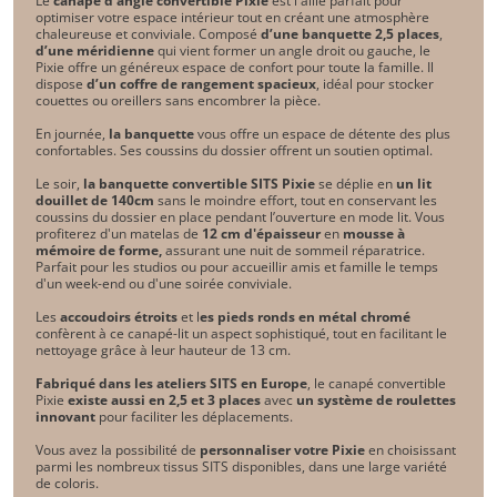
Le
canapé d’angle convertible Pixie
est l'allié parfait pour
optimiser votre espace intérieur tout en créant une atmosphère
chaleureuse et conviviale. Composé
d’une banquette 2,5 places
,
d’une méridienne
qui vient former un angle droit ou gauche, le
Pixie offre un généreux espace de confort pour toute la famille. Il
dispose
d’un coffre de rangement spacieux
, idéal pour stocker
couettes ou oreillers sans encombrer la pièce.
En journée,
la banquette
vous offre un espace de détente des plus
confortables. Ses coussins du dossier offrent un soutien optimal.
Le soir,
la banquette convertible SITS Pixie
se déplie en
un lit
douillet de 140cm
sans le moindre effort, tout en conservant les
coussins du dossier en place pendant l’ouverture en mode lit. Vous
profiterez d'un matelas de
12 cm d'épaisseur
en
mousse à
mémoire de forme,
assurant une nuit de sommeil réparatrice.
Parfait pour les studios ou pour accueillir amis et famille le temps
d'un week-end ou d'une soirée conviviale.
Les
accoudoirs étroits
et l
es pieds ronds en métal chromé
confèrent à ce canapé-lit un aspect sophistiqué, tout en facilitant le
nettoyage grâce à leur hauteur de 13 cm.
Fabriqué dans les ateliers SITS en Europe
, le canapé convertible
Pixie
existe aussi en 2,5 et 3 places
avec
un système de roulettes
innovant
pour faciliter les déplacements.
Vous avez la possibilité de
personnaliser votre Pixie
en choisissant
parmi les nombreux tissus SITS disponibles, dans une large variété
de coloris.