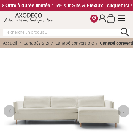
Vos paramètres cookies
⚡ Offre à durée limitée : -5% sur Sits & Flexlux - cliquez ici !
Le lien vers vos boutiques déco
Accueil
Canapés Sits
Canapé convertible
Canapé convertib