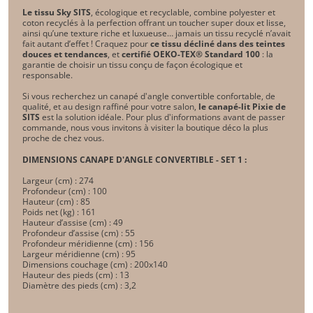
Le tissu Sky SITS
, écologique et recyclable, combine polyester et
coton recyclés à la perfection offrant un toucher super doux et lisse,
ainsi qu’une texture riche et luxueuse… jamais un tissu recyclé n’avait
fait autant d’effet ! Craquez pour
ce tissu décliné dans des teintes
douces et tendances
, et
certifié OEKO-TEX® Standard 100
: la
garantie de choisir un tissu conçu de façon écologique et
responsable.
Si vous recherchez un canapé d'angle convertible confortable, de
qualité, et au design raffiné pour votre salon,
le canapé-lit Pixie de
SITS
est la solution idéale. Pour plus d'informations avant de passer
commande, nous vous invitons à visiter la boutique déco la plus
proche de chez vous.
DIMENSIONS CANAPE D'ANGLE CONVERTIBLE - SET 1 :
Largeur (cm) : 274
Profondeur (cm) : 100
Hauteur (cm) : 85
Poids net (kg) : 161
Hauteur d’assise (cm) : 49
Profondeur d’assise (cm) : 55
Profondeur méridienne (cm) : 156
Largeur méridienne (cm) : 95
Dimensions couchage (cm) : 200x140
Hauteur des pieds (cm) : 13
Diamètre des pieds (cm) : 3,2