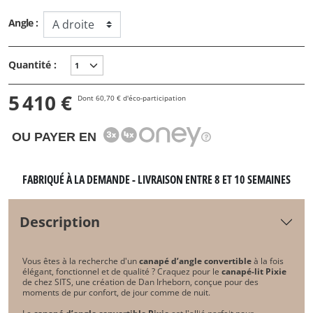
Angle :
Quantité :
5 410 €
Dont 60,70 € d'éco-participation
OU PAYER EN
FABRIQUÉ À LA DEMANDE - LIVRAISON ENTRE 8 ET 10 SEMAINES
Description
Vous êtes à la recherche d'un
canapé d’angle convertible
à la fois
élégant, fonctionnel et de qualité ? Craquez pour le
canapé-lit Pixie
de chez SITS, une création de Dan Irheborn, conçue pour des
moments de pur confort, de jour comme de nuit.