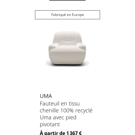
Fabriqué en Europe
UMA
Fauteuil en tissu
chenille 100% recyclé
Uma avec pied
pivotant
Prix
À partir de 1 367 €