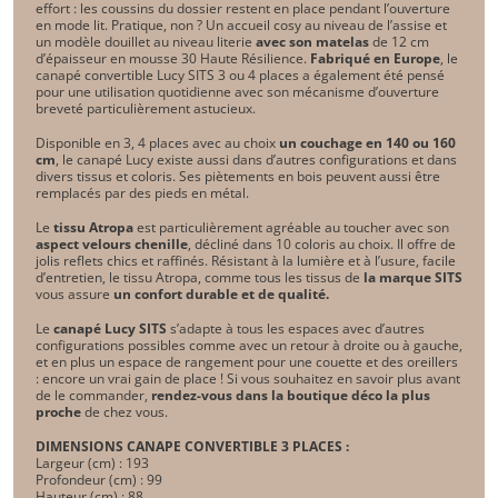
effort : les coussins du dossier restent en place pendant l’ouverture
en mode lit. Pratique, non ? Un accueil cosy au niveau de l’assise et
un modèle douillet au niveau literie
avec son matelas
de 12 cm
d’épaisseur en mousse 30 Haute Résilience.
Fabriqué en Europe
, le
canapé convertible Lucy SITS 3 ou 4 places a également été pensé
pour une utilisation quotidienne avec son mécanisme d’ouverture
breveté particulièrement astucieux.
Disponible en 3, 4 places avec au choix
un couchage en 140 ou 160
cm
, le canapé Lucy existe aussi dans d’autres configurations et dans
divers tissus et coloris. Ses piètements en bois peuvent aussi être
remplacés par des pieds en métal.
Le
tissu Atropa
est particulièrement agréable au toucher avec son
aspect velours chenille
, décliné dans 10 coloris au choix. Il offre de
jolis reflets chics et raffinés. Résistant à la lumière et à l’usure, facile
d’entretien, le tissu Atropa, comme tous les tissus de
la marque SITS
vous assure
un confort durable et de qualité.
Le
canapé Lucy SITS
s’adapte à tous les espaces avec d’autres
configurations possibles comme avec un retour à droite ou à gauche,
et en plus un espace de rangement pour une couette et des oreillers
: encore un vrai gain de place ! Si vous souhaitez en savoir plus avant
de le commander,
rendez-vous dans la boutique déco la plus
proche
de chez vous.
DIMENSIONS CANAPE CONVERTIBLE 3 PLACES :
Largeur (cm) : 193
Profondeur (cm) : 99
Hauteur (cm) : 88