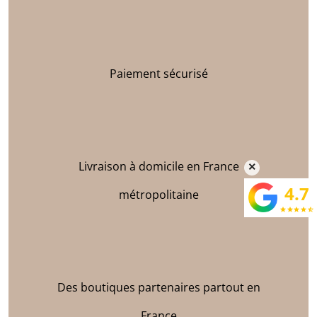
Paiement sécurisé
Livraison à domicile en France
×
4.7
métropolitaine
star
star
star
star
star_half
Des boutiques partenaires partout en
France