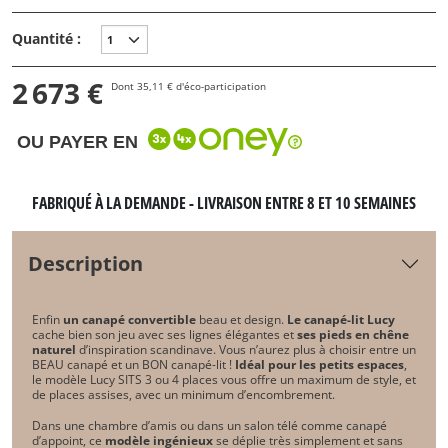
Quantité :
2 673 €
Dont 35,11 € d'éco-participation
OU PAYER EN
FABRIQUÉ À LA DEMANDE - LIVRAISON ENTRE 8 ET 10 SEMAINES
Description
Enfin
un canapé convertible
beau et design.
Le canapé-lit Lucy
cache bien son jeu avec ses lignes élégantes et
ses pieds en chêne
naturel
d’inspiration scandinave. Vous n’aurez plus à choisir entre un
BEAU canapé et un BON canapé-lit !
Idéal pour les petits espaces
,
le modèle Lucy SITS 3 ou 4 places vous offre un maximum de style, et
de places assises, avec un minimum d’encombrement.
Dans une chambre d’amis ou dans un salon télé comme canapé
d’appoint, ce
modèle ingénieux
se déplie très simplement et sans