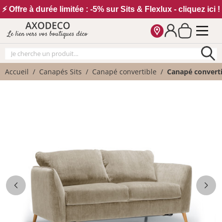
Vos paramètres cookies
⚡ Offre à durée limitée : -5% sur Sits & Flexlux - cliquez ici !
Le lien vers vos boutiques déco
Accueil
Canapés Sits
Canapé convertible
Canapé converti