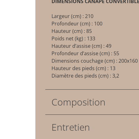
DIMENSIONS CANAPÉ CONVERTIBLE 
Largeur (cm) : 210
Profondeur (cm) : 100
Hauteur (cm) : 85
Poids net (kg) : 133
Hauteur d’assise (cm) : 49
Profondeur d’assise (cm) : 55
Dimensions couchage (cm) : 200x160
Hauteur des pieds (cm) : 13
Diamètre des pieds (cm) : 3,2
Composition
Entretien