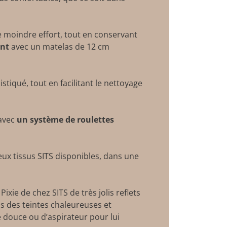
e moindre effort, tout en conservant
ant
avec un matelas de 12 cm
tiqué, tout en facilitant le nettoyage
avec
un système de roulettes
ux tissus SITS disponibles, dans une
ixie de chez SITS de très jolis reflets
ns des teintes chaleureuses et
se douce ou d’aspirateur pour lui