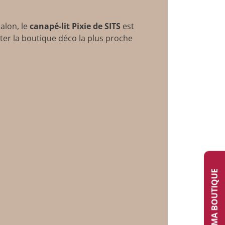
alon, le
canapé-lit Pixie de SITS
est
ter la boutique déco la plus proche
TROUVER MA BOUTIQUE