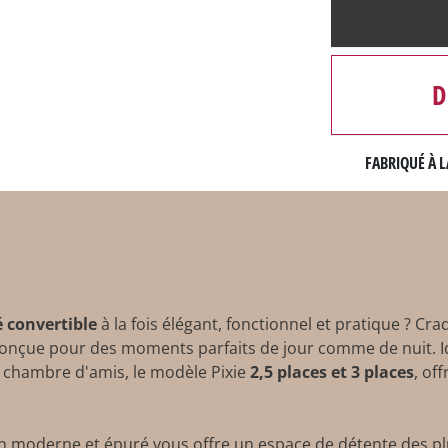
D
FABRIQUÉ À L
 convertible
à la fois élégant, fonctionnel et pratique ? Cr
 conçue pour des moments parfaits de jour comme de nuit. 
chambre d'amis, le modèle Pixie
2,5 places et 3 places
, of
n moderne et épuré vous offre un espace de détente des plu