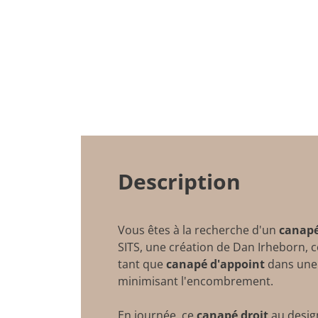
Description
Vous êtes à la recherche d'un
canapé
SITS, une création de Dan Irheborn,
tant que
canapé d'appoint
dans une 
minimisant l'encombrement.
En journée, ce
canapé droit
au desig