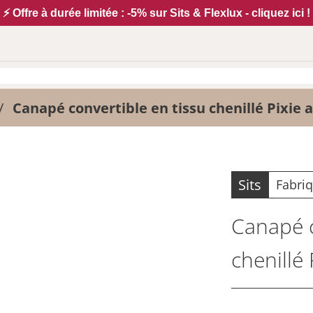
⚡ Offre à durée limitée : -5% sur Sits & Flexlux - cliquez ici !
Canapé convertible en tissu chenillé Pixie 
Sits
Fabri
Canapé c
chenillé