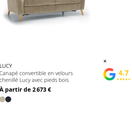
×
LUCY
4.7
Canapé convertible en velours
chenillé Lucy avec pieds bois
star
star
star
star
star_half
Prix
À partir de 2 673 €