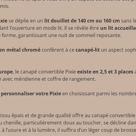
amis.
ixie
se déplie en un
lit douillet de 140 cm ou 160 cm
sans l
nt l’ouverture en mode lit. Il se révèle être
un lit accueill
 forme, garantissant une nuit de sommeil reposante.
 en métal chromé
confèrent à ce
canapé-lit
un aspect sophis
Europe
, le canapé convertible Pixie
existe en 2,5 et 3 places
e avec méridienne et coffre de rangement.
e
personnaliser votre Pixie
en choisissant parmi les nombre
tissu épais et de grande qualité offre au canapé convertible P
u chenille, particulièrement doux au toucher, se décline da
 à l’usure et à la lumière, il suffira d’un léger coup de bros