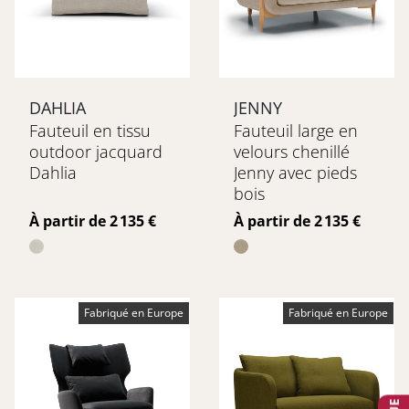
DAHLIA
JENNY
Fauteuil en tissu
Fauteuil large en
outdoor jacquard
velours chenillé
Dahlia
Jenny avec pieds
bois
Prix
Prix
À partir de 2 135 €
À partir de 2 135 €
Fabriqué en Europe
Fabriqué en Europe