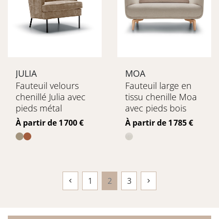
JULIA
MOA
Fauteuil velours
Fauteuil large en
chenillé Julia avec
tissu chenille Moa
pieds métal
avec pieds bois
Prix
Prix
À partir de 1 700 €
À partir de 1 785 €
1
2
3


Précédent
Suivant