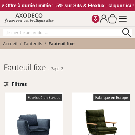
Vos paramètres cookies
⚡ Offre à durée limitée : -5% sur Sits & Flexlux - cliquez ici !
Le lien vers vos boutiques déco
Accueil
Fauteuils
Fauteuil fixe
Fauteuil fixe
- Page 2
Filtres
Fabriqué en Europe
Fabriqué en Europe