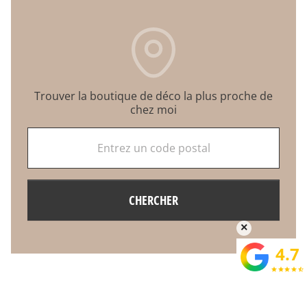
Trouver la boutique de déco la plus proche de
chez moi
Entrez un code postal
CHERCHER
×
4.7
star
star
star
star
star_half