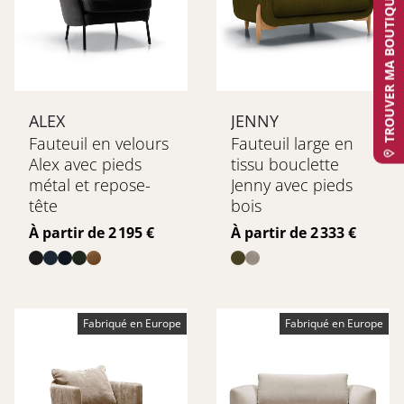
TROUVER MA BOUTIQUE
ALEX
JENNY
Fauteuil en velours
Fauteuil large en
Alex avec pieds
tissu bouclette
métal et repose-
Jenny avec pieds
tête
bois
Prix
Prix
À partir de 2 195 €
À partir de 2 333 €
Fabriqué en Europe
Fabriqué en Europe