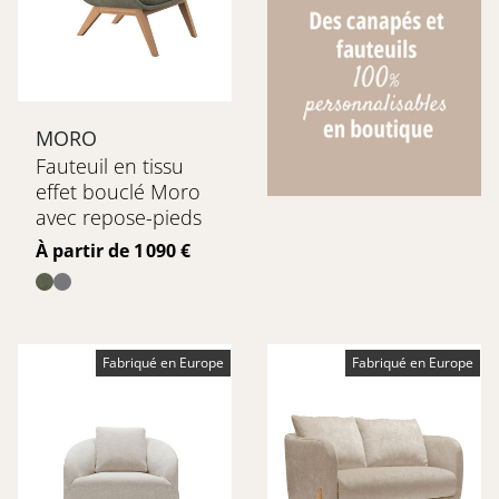
MORO
Fauteuil en tissu
effet bouclé Moro
avec repose-pieds
Prix
À partir de 1 090 €
Fabriqué en Europe
Fabriqué en Europe