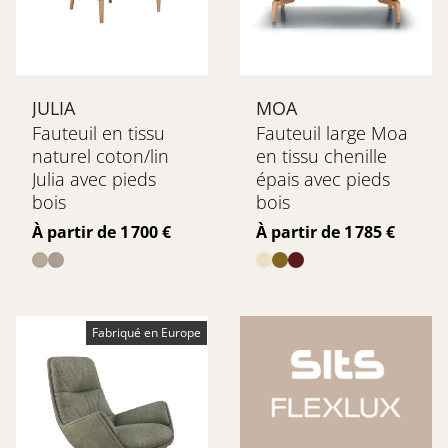
JULIA
MOA
Fauteuil en tissu
Fauteuil large Moa
naturel coton/lin
en tissu chenille
Julia avec pieds
épais avec pieds
bois
bois
Prix
Prix
À partir de 1 700 €
À partir de 1 785 €
Fabriqué en Europe