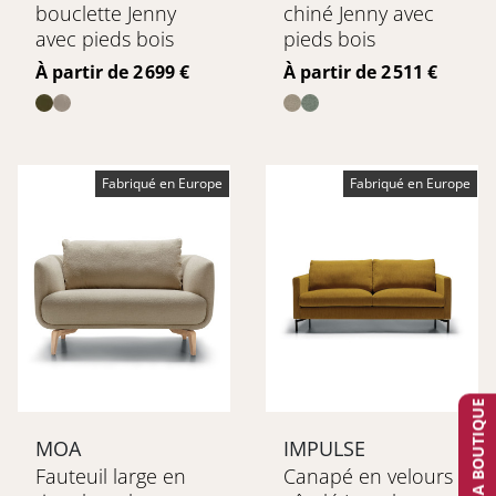
bouclette Jenny
chiné Jenny avec
avec pieds bois
pieds bois
Prix
Prix
À partir de 2 699 €
À partir de 2 511 €
Fabriqué en Europe
Fabriqué en Europe
TROUVER MA BOUTIQUE
MOA
IMPULSE
Fauteuil large en
Canapé en velours