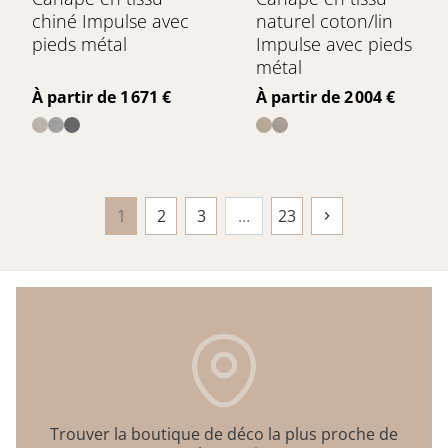
chiné Impulse avec
naturel coton/lin
pieds métal
Impulse avec pieds
métal
Prix
Prix
À partir de 1 671 €
À partir de 2 004 €
1
2
3
…
23

Suivant
Trouver la boutique de déco la plus proche de