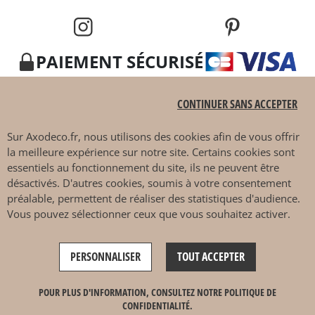
PAIEMENT SÉCURISÉ
CONTINUER SANS ACCEPTER
Sur
Axodeco.fr
, nous utilisons des cookies afin de vous offrir
la meilleure expérience sur notre site. Certains cookies sont
essentiels au fonctionnement du site, ils ne peuvent être
4.7 / 5
désactivés. D'autres cookies, soumis à votre consentement
préalable, permettent de réaliser des statistiques d'audience.
Vous pouvez sélectionner ceux que vous souhaitez activer.
Ce site est protégé par reCAPTCHA et les
règles de
PERSONNALISER
TOUT ACCEPTER
confidentialité
et
conditions d'utilisation
de Google
s'appliquent.
© 2026 AXODECO.FR | Tous droits réservés - Agence de création de site
POUR PLUS D'INFORMATION, CONSULTEZ NOTRE POLITIQUE DE
web - Lemon Interactive
CONFIDENTIALITÉ.