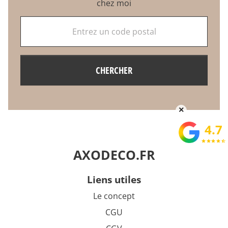
chez moi
Entrez un code postal
CHERCHER
×
4.7
star
star
star
star
star_half
AXODECO.FR
liens utiles
Le concept
CGU