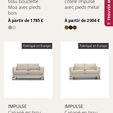
tissu bouclette
côtelé Impulse
Moa avec pieds
avec pieds métal
bois
Prix
Prix
À partir de 1 785 €
À partir de 2 004 €
Fabriqué en Europe
Fabriqué en Europe
IMPULSE
IMPULSE
Canapé en tissu
Canapé en tissu