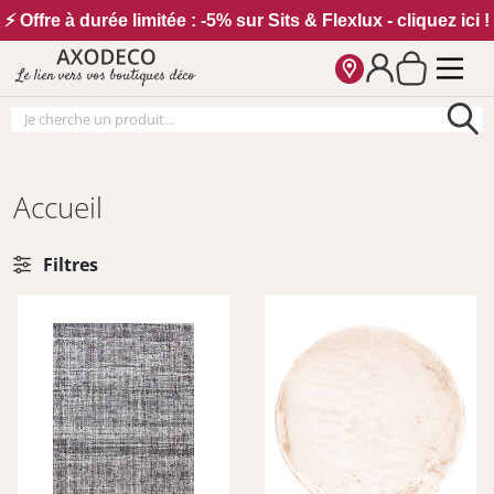
Vos paramètres cookies
⚡ Offre à durée limitée : -5% sur Sits & Flexlux - cliquez ici !
Le lien vers vos boutiques déco
Accueil
Filtres