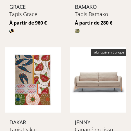
GRACE
BAMAKO
Tapis Grace
Tapis Bamako
Prix
Prix
À partir de 960 €
À partir de 280 €
Fabriqué en Europe
DAKAR
JENNY
Tapis Dakar
Canapé en tissu