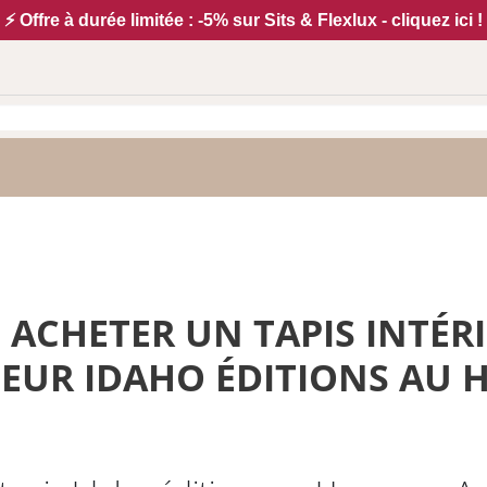
⚡ Offre à durée limitée : -5% sur Sits & Flexlux - cliquez ici !
e
ACHETER UN TAPIS INTÉR
IEUR IDAHO ÉDITIONS AU H