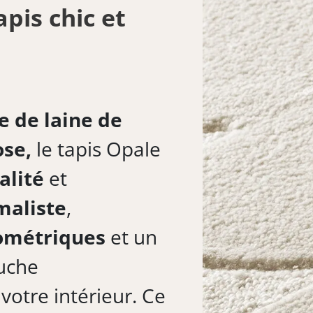
apis chic et
 de laine de
ose,
le tapis Opale
alité
et
maliste
,
ométriques
et un
ouche
otre intérieur. Ce