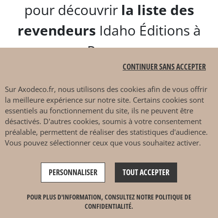
pour découvrir
la liste des
revendeurs
Idaho Éditions à
Rouen.
CONTINUER SANS ACCEPTER
Rendez-vous dès maintenant
Sur
Axodeco.fr
, nous utilisons des cookies afin de vous offrir
dans
nos boutiques déco
la meilleure expérience sur notre site. Certains cookies sont
essentiels au fonctionnement du site, ils ne peuvent être
partenaires Idaho éditions
désactivés. D'autres cookies, soumis à votre consentement
préalable, permettent de réaliser des statistiques d'audience.
près de Rouen et trouvez le
Vous pouvez sélectionner ceux que vous souhaitez activer.
tapis idéal pour votre salon,
PERSONNALISER
TOUT ACCEPTER
votre chambre, votre séjour
POUR PLUS D'INFORMATION, CONSULTEZ NOTRE POLITIQUE DE
ou encore votre terrasse,
CONFIDENTIALITÉ.