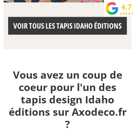
4.7
star
star
star
star
star_half
VOIR TOUS LES TAPIS IDAHO ÉDITIONS
Vous avez un coup de
coeur pour l'un des
tapis design Idaho
éditions sur Axodeco.fr
?