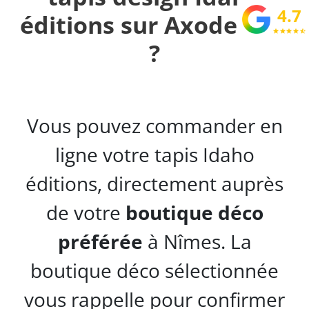
4.7
éditions sur Axodeco.fr
star
star
star
star
star_half
?
Vous pouvez commander en
ligne votre tapis Idaho
éditions, directement auprès
de votre
boutique déco
préférée
à Nîmes. La
boutique déco sélectionnée
vous rappelle pour confirmer