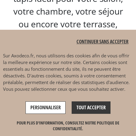
votre chambre, votre séjour
ou encore votre terrasse,
jardin ou patio.
CONTINUER SANS ACCEPTER
Nos revendeurs Idaho éditions
Sur
Axodeco.fr
, nous utilisons des cookies afin de vous offrir
la meilleure expérience sur notre site. Certains cookies sont
sont là pour vous
essentiels au fonctionnement du site, ils ne peuvent être
désactivés. D'autres cookies, soumis à votre consentement
accompagner dans
le choix
préalable, permettent de réaliser des statistiques d'audience.
Vous pouvez sélectionner ceux que vous souhaitez activer.
de votre tapis d’intérieur ou
d’extérieur
. Découvrez dès
PERSONNALISER
TOUT ACCEPTER
maintenant la collection tapis
POUR PLUS D'INFORMATION, CONSULTEZ NOTRE POLITIQUE DE
Idaho éditions chez nos
CONFIDENTIALITÉ.