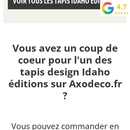
VOIR TOUS LES TAPIS IDAHO ÉDITIONS
4.7
star
star
star
star
star_half
Vous avez un coup de
coeur pour l'un des
tapis design Idaho
éditions sur Axodeco.fr
?
Vous pouvez commander en