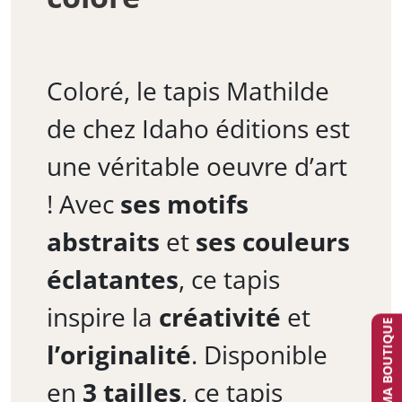
Coloré, le tapis Mathilde
de chez Idaho éditions est
une véritable oeuvre d’art
! Avec
ses motifs
abstraits
et
ses couleurs
éclatantes
, ce tapis
inspire la
créativité
et
TROUVER MA BOUTIQUE
l’originalité
. Disponible
en
3 tailles
, ce tapis