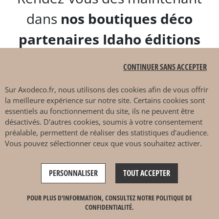
dans
nos boutiques déco
partenaires Idaho éditions
près de Nice et trouvez le tapis
CONTINUER SANS ACCEPTER
idéal pour votre salon, votre
Sur
Axodeco.fr
, nous utilisons des cookies afin de vous offrir
chambre, votre séjour ou
la meilleure expérience sur notre site. Certains cookies sont
essentiels au fonctionnement du site, ils ne peuvent être
encore votre terrasse, jardin
désactivés. D'autres cookies, soumis à votre consentement
préalable, permettent de réaliser des statistiques d'audience.
ou patio.
Vous pouvez sélectionner ceux que vous souhaitez activer.
Nos revendeurs Idaho éditions
PERSONNALISER
TOUT ACCEPTER
sont là pour vous
POUR PLUS D'INFORMATION, CONSULTEZ NOTRE POLITIQUE DE
accompagner dans
le choix
CONFIDENTIALITÉ.