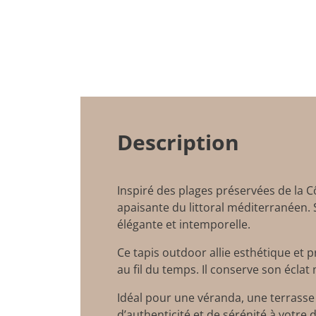
Description
Inspiré des plages préservées de la C
apaisante du littoral méditerranéen. 
élégante et intemporelle.
Ce tapis outdoor allie esthétique et p
au fil du temps. Il conserve son écla
Idéal pour une véranda, une terrasse
d’authenticité et de sérénité à votre d