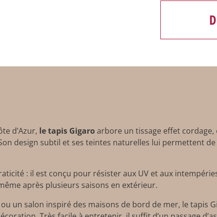
D
ôte d’Azur,
le tapis Gigaro
arbore un tissage effet cordage, 
Son design subtil et ses teintes naturelles lui permettent 
raticité : il est conçu pour résister aux UV et aux intempéri
t même après plusieurs saisons en extérieur.
 ou un salon inspiré des maisons de bord de mer, le tapis 
écoration. Très facile à entretenir, il suffit d’un passage d’