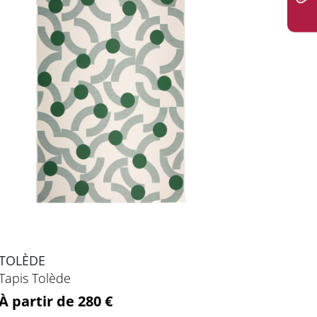
TOLÈDE
Tapis Tolède
Prix
À partir de 280 €