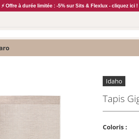
⚡ Offre à durée limitée : -5% sur Sits & Flexlux - cliquez ici !
aro
Idaho
Tapis Gi
Coloris :