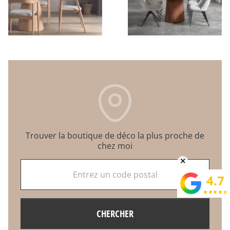
Trouver la boutique de déco la plus proche de
chez moi
×
Entrez un code postal
4.7
star
star
star
star
star_half
CHERCHER