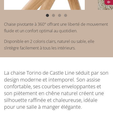
Chaise pivotante à 360° offrant une liberté de mouvement
fluide et un confort optimal au quotidien.
Disponible en 2 coloris clairs, naturel ou sable, elle
s’intègre facilement à tous les intérieurs.
La chaise Torino de Castle Line séduit par son
design moderne et intemporel. Son assise
confortable, ses courbes enveloppantes et
son piètement en chêne naturel créent une
silhouette raffinée et chaleureuse, idéale
pour une salle à manger élégante.