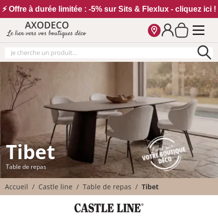
Vos paramètres cookies
⚡ Offre à durée limitée : -5% sur Sits & Flexlux - cliquez ici !
Le lien vers vos boutiques déco
Tibet
Table de repas
Accueil
Castle line
Table de repas
Tibet