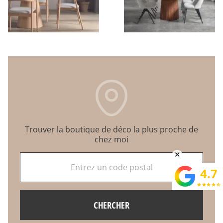
Trouver la boutique de déco la plus proche de
chez moi
×
Entrez un code postal
4.7
star
star
star
star
star_half
CHERCHER