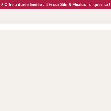
⚡ Offre à durée limitée : -5% sur Sits & Flexlux - cliquez ici !