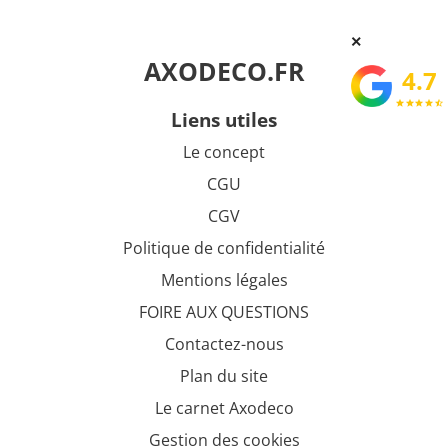
×
AXODECO.FR
4.7
star
star
star
star
star_half
liens utiles
Le concept
CGU
CGV
Politique de confidentialité
Mentions légales
FOIRE AUX QUESTIONS
Contactez-nous
Plan du site
Le carnet Axodeco
Gestion des cookies