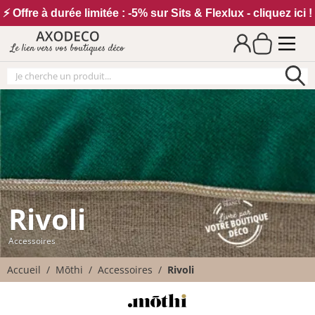
Vos paramètres cookies
⚡ Offre à durée limitée : -5% sur Sits & Flexlux - cliquez ici !
Le lien vers vos boutiques déco
Rivoli
Accessoires
Accueil
Mōthi
Accessoires
Rivoli