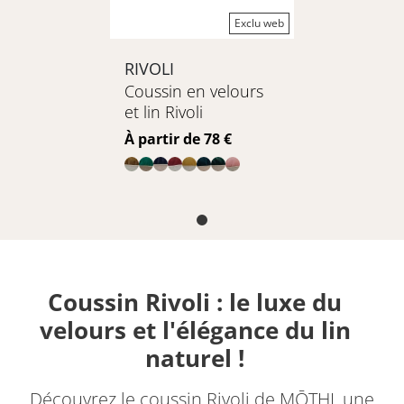
Exclu web
RIVOLI
Coussin en velours
et lin Rivoli
Prix
À partir de 78 €
Coussin Rivoli : le luxe du
velours et l'élégance du lin
naturel !
Découvrez le coussin Rivoli de MŌTHI, une