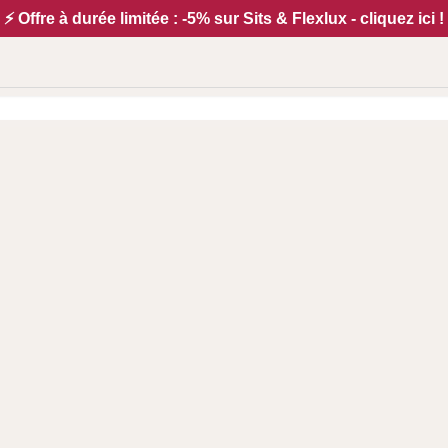
⚡ Offre à durée limitée : -5% sur Sits & Flexlux - cliquez ici !