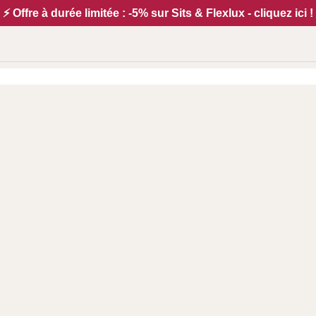
⚡ Offre à durée limitée : -5% sur Sits & Flexlux - cliquez ici !