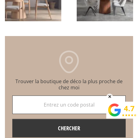
Trouver la boutique de déco la plus proche de
chez moi
×
Entrez un code postal
4.7
star
star
star
star
star_half
CHERCHER