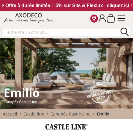
Vos paramètres cookies
⚡ Offre à durée limitée : -5% sur Sits & Flexlux - cliquez ici !
Le lien vers vos boutiques déco
Emilio
Canapés Castle Line
Accueil
Castle line
Canapés Castle Line
Emilio