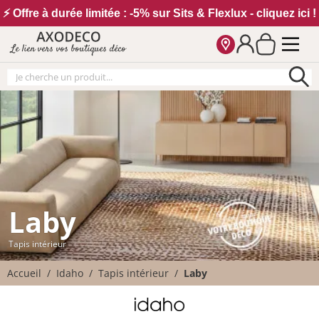
Vos paramètres cookies
⚡ Offre à durée limitée : -5% sur Sits & Flexlux - cliquez ici !
Le lien vers vos boutiques déco
Laby
Tapis intérieur
Accueil
Idaho
Tapis intérieur
Laby