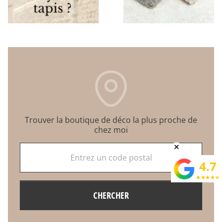
Trouver la boutique de déco la plus proche de
chez moi
×
Entrez un code postal
4.7
star
star
star
star
star_half
CHERCHER