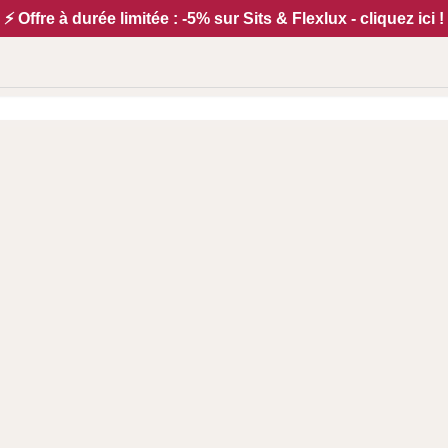
⚡ Offre à durée limitée : -5% sur Sits & Flexlux - cliquez ici !