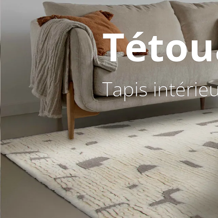
Tétou
Tapis intérie