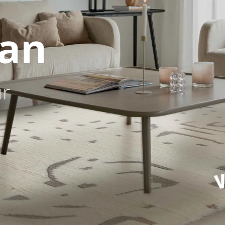
an
ur