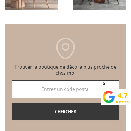
Trouver la boutique de déco la plus proche de
chez moi
Entrez un code postal
×
4.7
star
star
star
star
star_half
CHERCHER