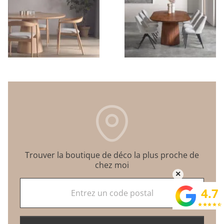
Trouver la boutique de déco la plus proche de
chez moi
×
Entrez un code postal
4.7
star
star
star
star
star_half