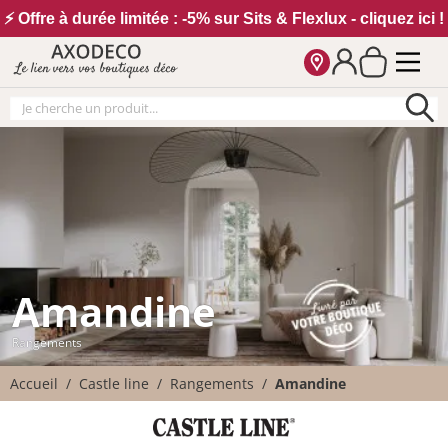
Vos paramètres cookies
⚡ Offre à durée limitée : -5% sur Sits & Flexlux - cliquez ici !
Le lien vers vos boutiques déco
Amandine
Rangements
Accueil
Castle line
Rangements
Amandine