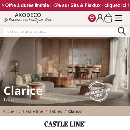
Vos paramètres cookies
⚡ Offre à durée limitée : -5% sur Sits & Flexlux - cliquez ici !
Le lien vers vos boutiques déco
Clarice
Tables
Accueil
Castle line
Tables
Clarice