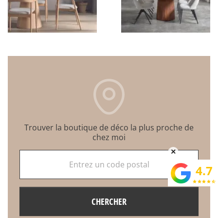
Trouver la boutique de déco la plus proche de
chez moi
×
Entrez un code postal
4.7
star
star
star
star
star_half
CHERCHER