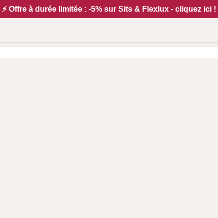
⚡ Offre à durée limitée : -5% sur Sits & Flexlux - cliquez ici !