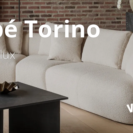
é Torino
lux