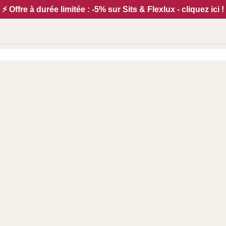
⚡ Offre à durée limitée : -5% sur Sits & Flexlux - cliquez ici !