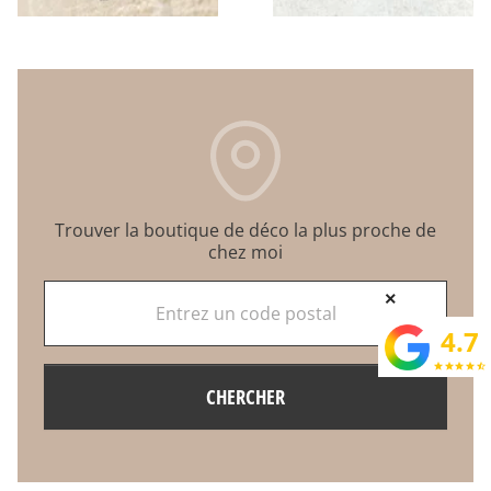
Trouver la boutique de déco la plus proche de
chez moi
Entrez un code postal
×
4.7
star
star
star
star
star_half
CHERCHER