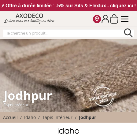
Vos paramètres cookies
⚡ Offre à durée limitée : -5% sur Sits & Flexlux - cliquez ici !
Le lien vers vos boutiques déco
Jodhpur
Tapis intérieur
Accueil
Idaho
Tapis intérieur
Jodhpur