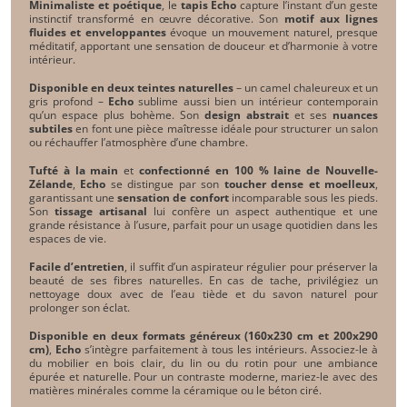
Minimaliste et poétique
,
le
tapis Echo
capture l’instant d’un geste
instinctif transformé en œuvre décorative. Son
motif aux lignes
fluides et enveloppantes
évoque un mouvement naturel, presque
méditatif, apportant une sensation de douceur et d’harmonie à votre
intérieur.
Disponible en deux teintes naturelles
– un camel chaleureux et un
gris profond –
Echo
sublime aussi bien un intérieur contemporain
qu’un espace plus bohème. Son
design abstrait
et ses
nuances
subtiles
en font une pièce maîtresse idéale pour structurer un salon
ou réchauffer l’atmosphère d’une chambre.
Tufté à la main
et
confectionné en 100 % laine de Nouvelle-
Zélande
,
Echo
se distingue par son
toucher dense et moelleux
,
garantissant une
sensation de confort
incomparable sous les pieds.
Son
tissage artisanal
lui confère un aspect authentique et une
grande résistance à l’usure, parfait pour un usage quotidien dans les
espaces de vie.
Facile d’entretien
, il suffit d’un aspirateur régulier pour préserver la
beauté de ses fibres naturelles. En cas de tache, privilégiez un
nettoyage doux avec de l’eau tiède et du savon naturel pour
prolonger son éclat.
Disponible en deux formats généreux (160x230 cm et 200x290
cm)
,
Echo
s’intègre parfaitement à tous les intérieurs. Associez-le à
du mobilier en bois clair, du lin ou du rotin pour une ambiance
épurée et naturelle. Pour un contraste moderne, mariez-le avec des
matières minérales comme la céramique ou le béton ciré.