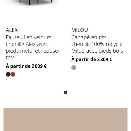
ALEX
MILOU
Fauteuil en velours
Canapé en tissu
chenillé Alex avec
chenille 100% recyclé
pieds métal et repose-
Milou avec pieds bois
tête
Prix
À partir de 3 309 €
Prix
À partir de 2 009 €