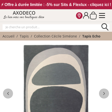
Vos paramètres cookies
⚡ Offre à durée limitée : -5% sur Sits & Flexlux - cliquez ici !
Le lien vers vos boutiques déco
Accueil
Tapis
Collection Cécile Siméone
Tapis Echo