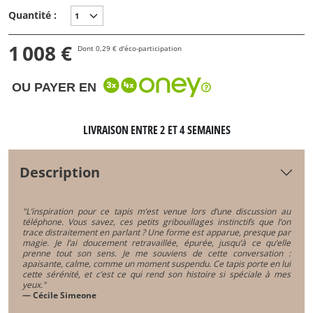
Quantité :
1 008 €
Dont 0,29 € d'éco-participation
OU PAYER EN
LIVRAISON ENTRE 2 ET 4 SEMAINES
Description
"L’inspiration pour ce tapis m’est venue lors d’une discussion au
téléphone. Vous savez, ces petits gribouillages instinctifs que l’on
trace distraitement en parlant ? Une forme est apparue, presque par
magie. Je l’ai doucement retravaillée, épurée, jusqu’à ce qu’elle
prenne tout son sens. Je me souviens de cette conversation :
apaisante, calme, comme un moment suspendu. Ce tapis porte en lui
cette sérénité, et c’est ce qui rend son histoire si spéciale à mes
yeux."
— Cécile Simeone