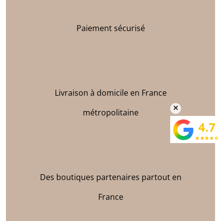
Paiement sécurisé
Livraison à domicile en France
×
métropolitaine
4.7
star
star
star
star
star_half
Des boutiques partenaires partout en
France